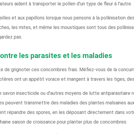
sateurs aident à transporter le pollen d'un type de fleur à l'autre.
les et aux papillons lorsque nous pensons à la pollinisation des
ches, les mites, et même les moustiques sont tous des pollinisa
gardez pas.
ontre les parasites et les maladies
âte de grignoter ces concombres frais. Méfiez-vous de la concu
res ont un appétit vorace et mangent à travers les tiges, des fr
 de savon insecticide ou d'autres moyens de lutte antiparasitaire
ites peuvent transmettre des maladies des plantes malsaines au
uvent répandre des spores, en les déposant directement dans vot
chaine saison de croissance pour planter plus de concombres.