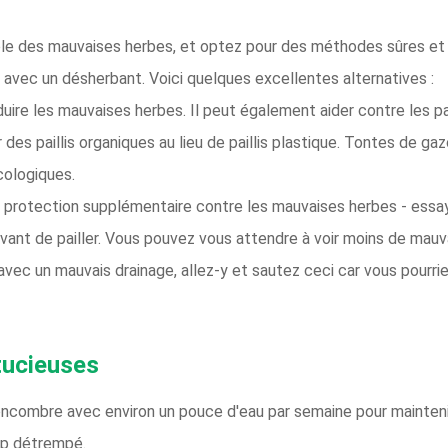
rôle des mauvaises herbes, et optez pour des méthodes sûres et
 avec un désherbant. Voici quelques excellentes alternatives :
duire les mauvaises herbes. Il peut également aider contre les p
es paillis organiques au lieu de paillis plastique. Tontes de gazon
cologiques.
e protection supplémentaire contre les mauvaises herbes - essa
vant de pailler. Vous pouvez vous attendre à voir moins de mauva
x avec un mauvais drainage, allez-y et sautez ceci car vous pourri
tucieuses
oncombre avec environ un pouce d'eau par semaine pour mainteni
rop détrempé.