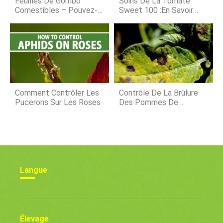
Feuilles De Gombo
Soins De La Tomate
Assurez-vous de porter des
Comestibles – Pouvez-
Sweet 100 :En Savoir
Vous Manger Les
Plus Sur La Culture Des
Feuilles De Gombo
Tomates Sweet 100
Comment Contrôler Les
Contrôle De La Brûlure
Pucerons Sur Les Roses
Des Pommes De
Terre :comment Traiter
La Brûlure Précoce Et
Tardive De La Pomme
De Terre
Langue
Élevage