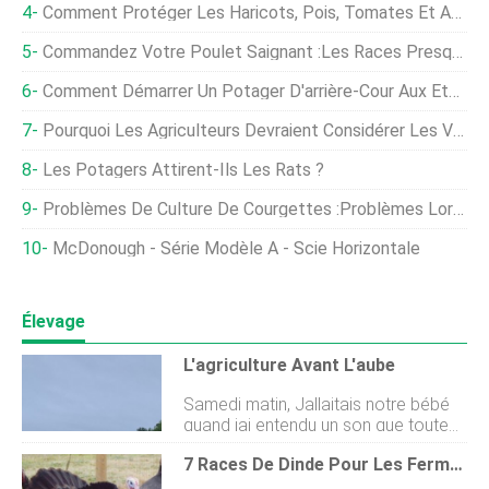
Comment Protéger Les Haricots, Pois, Tomates Et Autres Cultures De La Punaise Des Légumes Verts
Commandez Votre Poulet Saignant :les Races Presque Perdues Font Leur Retour
Comment Démarrer Un Potager D'arrière-Cour Aux États-Unis
Pourquoi Les Agriculteurs Devraient Considérer Les Vaches Frisonnes
Les Potagers Attirent-Ils Les Rats ?
Problèmes De Culture De Courgettes :problèmes Lors De La Culture De Plants De Courgettes
McDonough - Série Modèle A - Scie Horizontale
Élevage
L'agriculture Avant L'aube
Samedi matin, Jallaitais notre bébé
quand jai entendu un son que toute
personne familière avec lagriculture
7 Races De Dinde Pour Les Fermes
reconnaît instantanément :un
tracteur. Le soleil se levait alors que