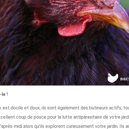
le !
 est docile et doux, ils sont également des butineurs actifs, to
cellent coup de pouce pour la lutte antiparasitaire de votre jardin 
e l'après-midi alors qu'ils explorent curieusement votre jardin. Ils