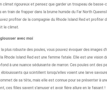
un climat rigoureux et pensez que garder un troupeau de basse-
 en train de frapper dans la brume humide du Far North Queensl
vez profiter de la compagnie du Rhode Island Red et profiter d
t le climat.
e glousser avec moi
la plus robuste des poules, vous pouvez évoquer des images d'un 
 la Rhode Island Red est une femme fatale. Elle est une vision
 profond à une nuance séduisante de marron. Ces poules ont des p
blouissants qui scintillent lorsqu'elles voient une larve savour
ommet de sa tête, mais elle est connue pour se présenter à une 
, ces filles savent s'amuser et avoir fière allure en le faisant !