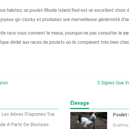
vous habitez, un poulet Rhode Island Red est un excellent choix
 joyeux-go-clucky et produisez une merveilleuse générosité d'œu
le race vous convient le mieux, pourquoi ne pas consulter le
co
ifique dédié aux races de poulets où ils comparent très bien cha
gton
5 Signes Que Vo
Élevage
s Avec La Maladie De La Pourriture Des Racines Du Coton
de À Partir De Boutures
Brahma C