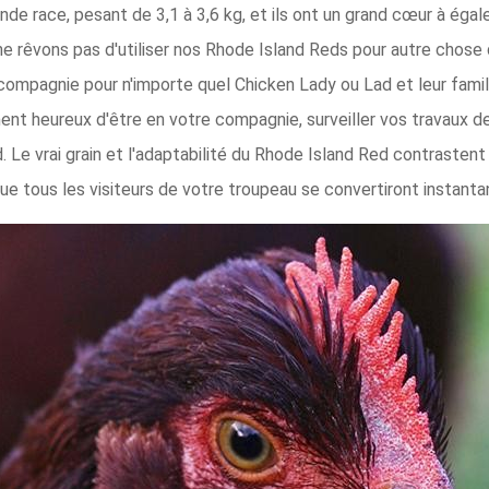
e race, pesant de 3,1 à 3,6 kg, et ils ont un grand cœur à égale
e rêvons pas d'utiliser nos Rhode Island Reds pour autre chose
compagnie pour n'importe quel Chicken Lady ou Lad et leur fami
ent heureux d'être en votre compagnie, surveiller vos travaux de
 Le vrai grain et l'adaptabilité du Rhode Island Red contrastent
que tous les visiteurs de votre troupeau se convertiront instan