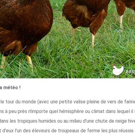
a météo !
 le tour du monde (avec une petite valise pleine de vers de farine
 dans à peu près n'importe quel hémisphère ou climat dans lequel i
dans les tropiques humides ou au milieu d'une chute de neige hiv
t d'eux l'un des éleveurs de troupeaux de ferme les plus réussis