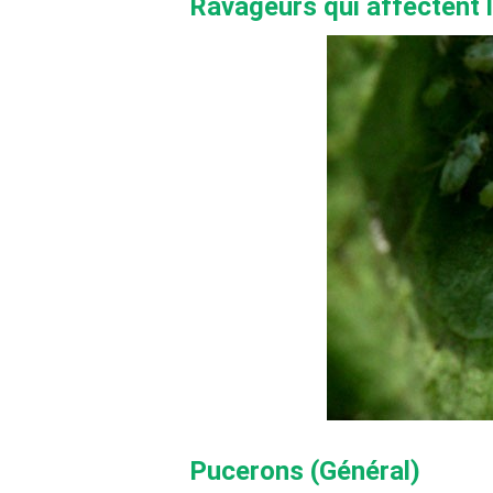
Ravageurs qui affectent l
Pucerons (Général)