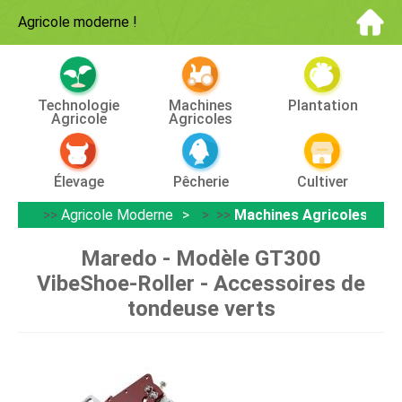
Agricole moderne
!
Technologie
Machines
Plantation
Agricole
Agricoles
Élevage
Pêcherie
Cultiver
>>
Agricole Moderne
> >>
Machines Agricoles
Maredo - Modèle GT300
VibeShoe-Roller - Accessoires de
tondeuse verts