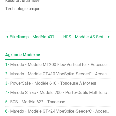
Résultat ultra lisse
Technologie unique
Eijkelkamp - Modèle 407002 - Unité De Cabine Intelligente AGR
HRS - Modèle AS Série 3 - Échangeurs De Chaleur Annulaires
Agricole Moderne
Maredo - Modèle MT200 Flex-Verticutter - Accessoires De Tracteur
Maredo - Modèle GT410 VibeSpike-SeederF - Accessoires Pour Tondeuses Vertes
PowerSafe - Modèle 618 - Tondeuse À Moteur
Maredo STrac - Modèle 700 - Porte-Outils Multifonctionnel
BCS - Modèle 622 - Tondeuse
Maredo - Modèle GT424 VibeSpike-SeederC - Accessoires Pour Tondeuses Vertes