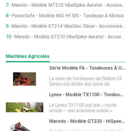
Maredo - Modèle MT210 VibeSpike-Aerator - Accessoires De Tracteur
PowerSafe - Modèle 660 HY WS - Tondeuse À Moteur
Maredo - Modèle GT214 VibeDisc-Slicer - Accessoires De Tondeuse Verts
Maredo - Modèle GT210 VibeSpike-Aerator - Accessoires De Tondeuse Verte
Machines Agricoles
Série Modèle FA - Tondeuses À Un Étage
La série de tondeuses de finition FA
Series est dotée dun zone de
décharge inclinée pour une
Lynex - Modèle TX1100 - Tondeuse De Pente
distribution uniforme du matériau
coupé sur toute la largeur de la
Le Lynex TX1100 est une « roche
tondeuse. Cela permet moins
simple – une ingénierie solide »
dagglutination et dandainage que les
Télécommandée et avec une portée
tondeuses similaires qui utilisent des
Maredo - Modèle GT230 - HiSpeed-Corer Pour Accessoires De Tondeuse Verte
allant jusquà 800 mètres, lopérateur
garde-chaîne ou des déflecteurs en
est toujours dans une position sûre.
caoutchouc. En outre, les