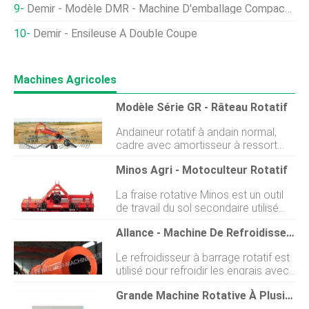
Demir - Modèle DMR - Machine D'emballage Compacte
Demir - Ensileuse À Double Coupe
Machines Agricoles
Modèle Série GR - Râteau Rotatif
Andaineur rotatif à andain normal,
cadre avec amortisseur à ressort
pour le 3ème point. Râteau avec
Minos Agri - Motoculteur Rotatif
unités rotatives o, particulièrement
adapté aux petites extensions. Son
La fraise rotative Minos est un outil
châssis amortisseur le rend adapté à
de travail du sol secondaire utilisé
tout type de terrain et il peut être
dans la préparation des lits de
attelé à de petits tracteurs. Dans la
Allance - Machine De Refroidissement À Tambour Rotatif
semence, le déchaumage dans les
construction de cette machine, qui a
exploitations notamment, vignes et
été produit par différentes
Le refroidisseur à barrage rotatif est
jardins. Cest également une machine
entreprises depuis de nombreuses
utilisé pour refroidir les engrais avec
polyvalente et respectueuse de
années a examiné lensemble du
une certaine température et taille de
lenvironnement qui aide à augmenter
projet en améliorant la qualité de ses
Grande Machine Rotative À Plusieurs Rangées
particules dans lindustrie des engrais.
la teneur en humus du sol en
matériaux, la peinture en poudre et la