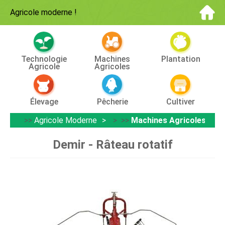
Agricole moderne
!
Technologie
Machines
Plantation
Agricole
Agricoles
Élevage
Pêcherie
Cultiver
>>
Agricole Moderne
> >>
Machines Agricoles
Demir - Râteau rotatif