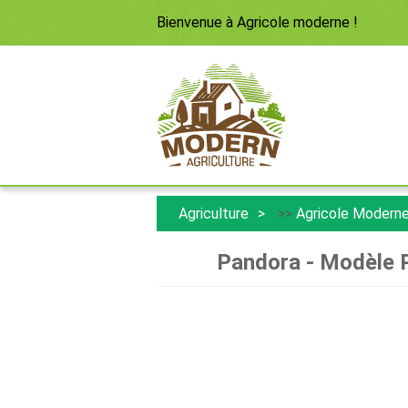
Bienvenue à
Agricole moderne
!
Agriculture
>>
Agricole Modern
Pandora - Modèle PB