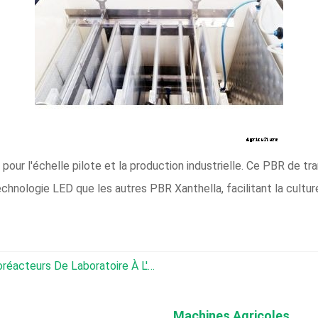
pour l'échelle pilote et la production industrielle. Ce PBR de tr
hnologie LED que les autres PBR Xanthella, facilitant la cultur
CryoPharos - Modèle PBR - Photobioréacteurs De Laboratoire À L'échelle Industrielle
Machines Agricoles