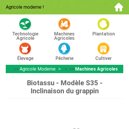
Agricole moderne
!
Technologie
Machines
Plantation
Agricole
Agricoles
Élevage
Pêcherie
Cultiver
>>
Agricole Moderne
> >>
Machines Agricoles
Biotassu - Modèle S35 -
Inclinaison du grappin