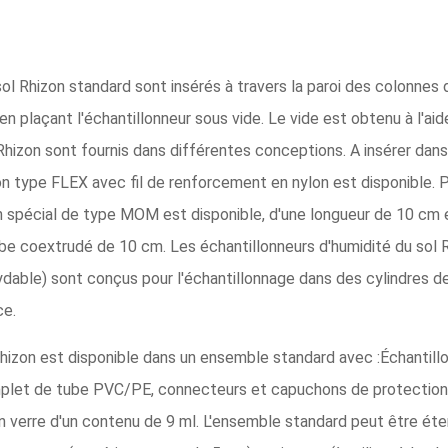
sol Rhizon standard sont insérés à travers la paroi des colonnes
n plaçant l'échantillonneur sous vide. Le vide est obtenu à l'aid
Rhizon sont fournis dans différentes conceptions. A insérer dans
zon type FLEX avec fil de renforcement en nylon est disponible. 
on spécial de type MOM est disponible, d'une longueur de 10 cm e
 tube coextrudé de 10 cm. Les échantillonneurs d'humidité du s
ydable) sont conçus pour l'échantillonnage dans des cylindres d
ce.
 Rhizon est disponible dans un ensemble standard avec :Échantill
et de tube PVC/PE, connecteurs et capuchons de protection), 
en verre d'un contenu de 9 ml. L'ensemble standard peut être ét