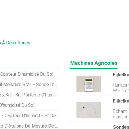
s À Deux Roues
Machines Agricoles
 Capteur D'humidité Du Sol
 SM1 - Sonde D'humidité Du Sol
Humidimè
W.E.T. c
 Kit Portable D'humidité Du Sol
dhumidi
Instruct
'humidité Du Sol
câble RS 232. Spécificati
Échanti
de données :.cs
'humidité Et De Température Du Sol
plastiq
données :RS232 Ca
préleve
données :500...
Mesure De L'humidité Du Sol Thetaprobe
Sondes
90cm), 
:câble Diamètre (P) et/ou taille (L*W*H) :150 x