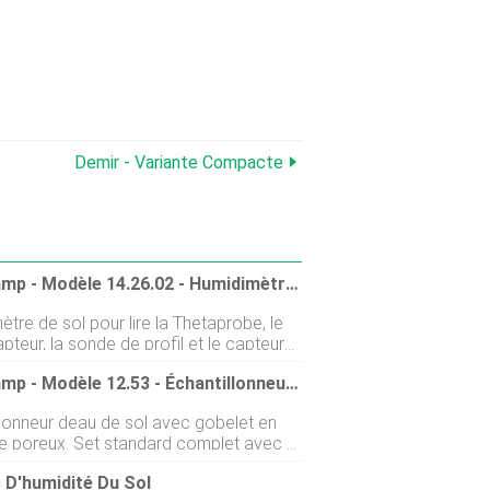
Demir - Variante Compacte
Eijkelkamp - Modèle 14.26.02 - Humidimètre Du Sol
tre de sol pour lire la Thetaprobe, le
apteur, la sonde de profil et le capteur
té du sol SM300. Avec prise D 25 voies.
Eijkelkamp - Modèle 12.53 - Échantillonneur D'eau De Sol, Ø 20 Mm, Régler
ions dutilisation incluses, Logiciel PC et
ons techniques Sortie
llonneur deau de sol avec gobelet en
v Type de prise de
ue poreux. Set standard complet avec 3
pacité de stockage de
urs de Ø 20 mm (longueur 30, 60 et
1500 Transfert de données
 D'humidité Du Sol
3 flacons échantillons avec bouchons,