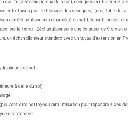
zon courts (matériau poreux de 5 cm), seringues (à utiliser à la 
is entretoises pour le blocage des seringues), (noir) tube de r
sion aux échantillonneurs d'humidité du sol. L'échantillonneur d'
ation sur le terrain. L'échantillonneur a une longueur de 9 cm et
urs, un échantillonneur standard avec un tuyau d'extension en PVC
drauliques du sol.
rieure à celle du sol).
nnage.
peuvent être nettoyés avant utilisation pour répondre à des de
alysé directement.