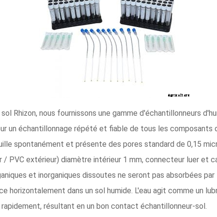
u sol Rhizon, nous fournissons une gamme d'échantillonneurs d'hu
our un échantillonnage répété et fiable de tous les composants d
ille spontanément et présente des pores standard de 0,15 micr
r / PVC extérieur) diamètre intérieur 1 mm, connecteur luer et 
rganiques et inorganiques dissoutes ne seront pas absorbées par l
e horizontalement dans un sol humide. L'eau agit comme un lubrifi
a rapidement, résultant en un bon contact échantillonneur-sol.