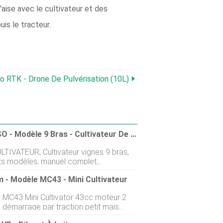
'aise avec le cultivateur et des
is le tracteur.
 RTK - Drone De Pulvérisation (10L)
HORPISO - Modèle 9 Bras - Cultivateur De Vigne
LTIVATEUR; Cultivateur vignes 9 bras,
nts modèles, manuel complet,
que Extensible divers types de bras,
 - Modèle MC43 - Mini Cultivateur
adapter intercepa
 MC43 Mini Cultivator 43cc moteur 2
 démarrage par traction petit mais
, lArdisam MC43 est un cultivateur