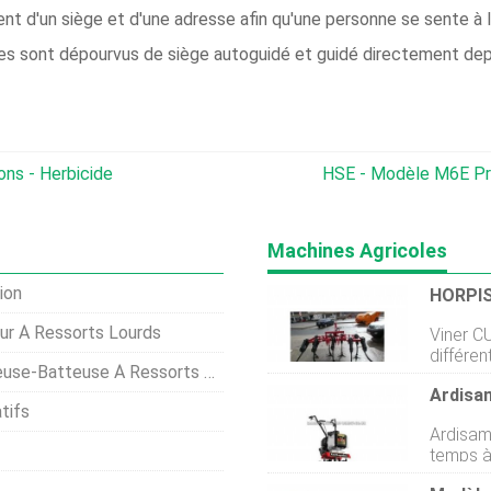
ent d'un siège et d'une adresse afin qu'une personne se sente à l
gnes sont dépourvus de siège autoguidé et guidé directement depu
ns - Herbicide
HSE - Modèle M6E Pro
Machines Agricoles
ion
ur À Ressorts Lourds
Viner CU
différe
atteuse À Ressorts À 3 Rangs
Hydrauli
Ardisam
prêt à 
tifs
Ardisam
temps à
puissant