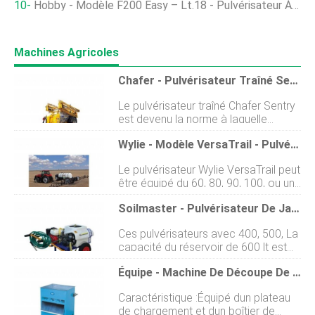
Hobby - Modèle F200 Easy – Lt.18 - Pulvérisateur À Dos
Machines Agricoles
Chafer - Pulvérisateur Traîné Sentry
Le pulvérisateur traîné Chafer Sentry
est devenu la norme à laquelle
dautres dans lindustrie travaillent.
Wylie - Modèle VersaTrail - Pulvérisateur À Traction
Conçu en pensant aux grands
agriculteurs et aux entrepreneurs, le
Le pulvérisateur Wylie VersaTrail peut
Sentry est spécifié pour garantir une
être équipé du 60, 80, 90, 100, ou une
précision et une efficacité
rampe Spray Wyng II de 108 qui est
maximales dans toutes les
Soilmaster - Pulvérisateur De Jardin
la nouvelle norme dexcellence. Le
conditions.
pulvérisateur à traction VersaTrail est
Ces pulvérisateurs avec 400, 500, La
équipé dun 1, Réservoir de 250
capacité du réservoir de 600 lt est
gallons doté dun puits de
montée sur le tracteur sur un
remplissage latéral facile daccès et
Équipe - Machine De Découpe De Poisson
attelage trois points et actionnée par
dune conception à vidange
larbre de prise de force du tracteur. Il
complète. Le pulvérisateur Wylie
Caractéristique :Équipé dun plateau
existe également une version
VersaTrail est équipé de pneus
de chargement et dun boîtier de
montée sur remorque avec 1000,