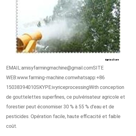
EMAIL:amisyfarmingmachine@gmail.comSITE
WEB:www.farming-machine.comwhatsapp:+86
15038394010SKYPE:ivyriceprocessingWith conception
de gouttelettes superfines, ce pulvérisateur agricole et
forestier peut économiser 30 % à 55 % d'eau et de
pesticides. Opération facile, haute efficacité et faible
coût.