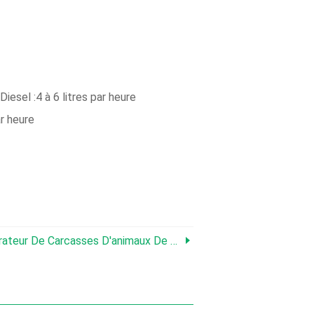
iesel :4 à 6 litres par heure
ar heure
De Carcasses D'animaux De Capacité Moyenne