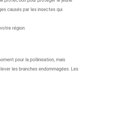
 de protection pour protéger le jeune
ges causés par les insectes qui
votre région.
ment pour la pollinisation, mais
t enlever les branches endommagées. Les