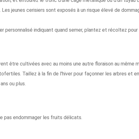
ntation, et entourez le tronc d'une cage métallique ou d'un tuyau
s. Les jeunes cerisiers sont exposés à un risque élevé de domma
ier personnalisé indiquant quand semer, plantez et récoltez pour 
nt être cultivées avec au moins une autre floraison au même mo
fertiles. Taillez à la fin de l'hiver pour façonner les arbres e
 ans ou plus.
ne pas endommager les fruits délicats.