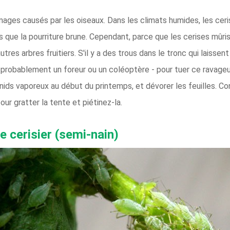
ommages causés par les oiseaux. Dans les climats humides, les c
 que la pourriture brune. Cependant, parce que les cerises mûri
tres arbres fruitiers. S'il y a des trous dans le tronc qui lai
t probablement un foreur ou un coléoptère - pour tuer ce ravageur
nids vaporeux au début du printemps, et dévorer les feuilles. Co
pour gratter la tente et piétinez-la.
e cerisier (semi-nain)