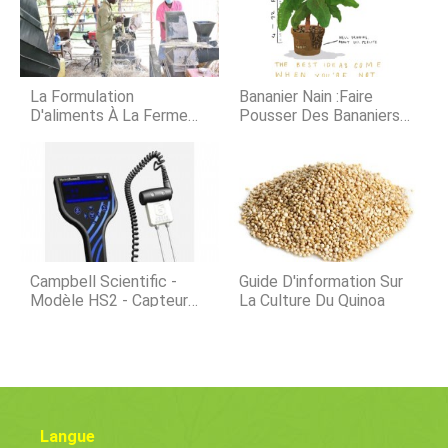
une excellente source de
de nuit, Epidendrum carolinianum,
manganèse, molybdène, phosphore,
Epide
et cuivre. Lavoine contient
également du bêta-glucane, qui a été
rapporté dans des études pour
La Formulation
Bananier Nain :faire
réduire le cholestérol
D'aliments À La Ferme
Pousser Des Bananiers
Réduit Les Coûts Des
Comme Plantes
Producteurs Laitiers De
Ornementales
50 Pour Cent
Campbell Scientific -
Guide D'information Sur
Modèle HS2 - Capteur
La Culture Du Quinoa
D'humidité Du Sol
Portable HydroSense II
Langue