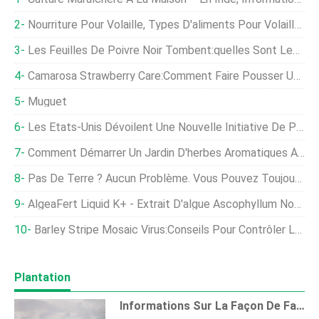
Nourriture Pour Volaille, Types D'aliments Pour Volaille, Formulation D'aliments
Les Feuilles De Poivre Noir Tombent:quelles Sont Les Causes Des Feuilles Noircies Sur Les Plants De Poivre
Camarosa Strawberry Care:Comment Faire Pousser Un Plant De Fraise Camarosa
Muguet
Les États-Unis Dévoilent Une Nouvelle Initiative De Partenariat Climatique Pour Le Secteur Agricole
Comment Démarrer Un Jardin D'herbes Aromatiques À L'intérieur
Pas De Terre ? Aucun Problème. Vous Pouvez Toujours Grandir Avec Des Conteneurs !
AlgeaFert Liquid K+ - Extrait D'algue Ascophyllum Nodosum
Barley Stripe Mosaic Virus:Conseils Pour Contrôler Le Virus De La Mosaïque De L'orge
Plantation
Informations Sur La Façon De Faire Pousser Du Basilic À L'intérieur