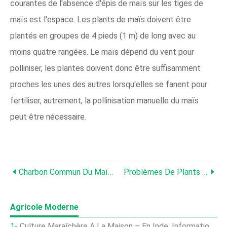
courantes de l'absence d'épis de maïs sur les tiges de
maïs est l'espace. Les plants de maïs doivent être
plantés en groupes de 4 pieds (1 m) de long avec au
moins quatre rangées. Le maïs dépend du vent pour
polliniser, les plantes doivent donc être suffisamment
proches les unes des autres lorsqu'elles se fanent pour
fertiliser, autrement, la pollinisation manuelle du maïs
peut être nécessaire.
Charbon Commun Du Maïs:que Faire Pour Le Champignon Du Charbon Du Maïs
Problèmes De Plants De Maïs :raisons Pour Lesquelles Un Plant De Maïs Est Flétri
Agricole Moderne
Culture Maraîchère À La Maison – En Inde, Informations De Plantation