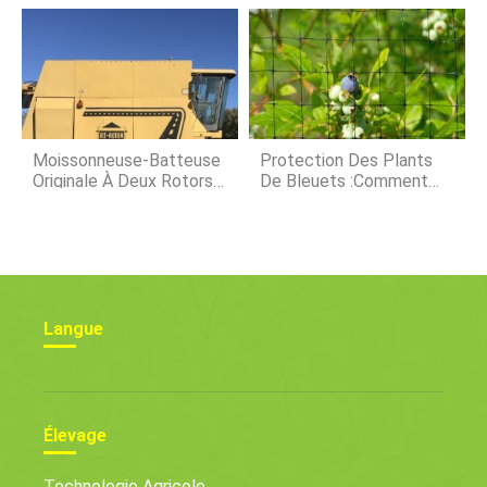
Contrat A Changé
Aliments Pour Animaux
L'industrie Porcine
Moissonneuse-Batteuse
Protection Des Plants
Originale À Deux Rotors
De Bleuets :comment
À Vendre Aux Enchères
Protéger Les Plants De
Bleuets Des Oiseaux
Langue
Élevage
Technologie Agricole