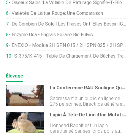
Oiseaux Sales :la Volaille De Pâturage Signifie-T-Elle Plus D'agents Pathogènes ?
Variétés De Laitue Rouge; Une Comparaison
De Combien De Soleil Les Fraises Ont-Elles Besoin [Guide Complet]
Enzyme Usa - Engrais Foliaire Bio Fulvic
ENEXIO - Modèle 2H SPN 015 / 2H SPN 025 / 2H SPN 020 - Buses De Pulvérisation
S-375/K-415 - Table De Chargement De Bûches Transportable
Élevage
La Conférence RAU Souligne Que La Prochaine Décennie Est La Clé Pour La Biodiversité, Changement Climatique Et Humanité
Sadressant à un public en ligne de
275 personnes, Directrice générale
de la Soil Association Helen
Lapin À Tête De Lion :une Mutation Génétique
Browning, a déclaré :« Nous devons
certainement changer notre façon
Lionhead Rabbit est un lapin
de cultiver. Lagriculture est au cœur
caractérisé par ses longs poils au
des problèmes auxquels nous