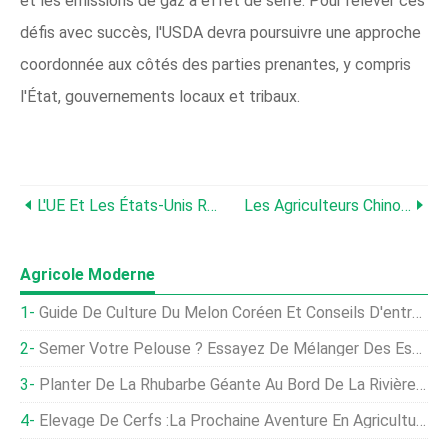
et les émissions de gaz à effet de serre. Pour relever ces
défis avec succès, l'USDA devra poursuivre une approche
coordonnée aux côtés des parties prenantes, y compris
l'État, gouvernements locaux et tribaux.
L'UE Et Les États-Unis Rejoignent Le Global Methane Pledge Avant La Conférence COP 26
Les Agriculteurs Chinois Font Face À Plus De Douleur Alors Que La Crise De L'électricité Fait Grimper Les Coûts Des Aliments Pour Animaux
Agricole Moderne
Guide De Culture Du Melon Coréen Et Conseils D'entretien - À La Découverte Des Délices Sucrés
Semer Votre Pelouse ? Essayez De Mélanger Des Espèces De Graminées
Planter De La Rhubarbe Géante Au Bord De La Rivière :comment Faire Pousser Des Plantes De Rhubarbe Géante
Élevage De Cerfs :la Prochaine Aventure En Agriculture