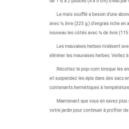
de 1 ½ à 2 pouces (4 à 5 cm) d'eau par s
Le maïs soufflé a besoin d'une abond
avec ½ livre (225 g.) d'engrais riche en 
nouveau les côtés avec ¼ de livre (115 g
Les mauvaises herbes rivalisent avec
éliminer les mauvaises herbes. Veillez 
Récoltez le pop-corn lorsque les e
et suspendez les épis dans des sacs en f
contenants hermétiques à température
Maintenant que vous en savez plus 
votre jardin pour continuer à profiter de