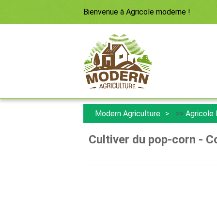
Bienvenue à
Agricole moderne
!
Modern Agriculture
>>
Agricole
Cultiver du pop-corn - 