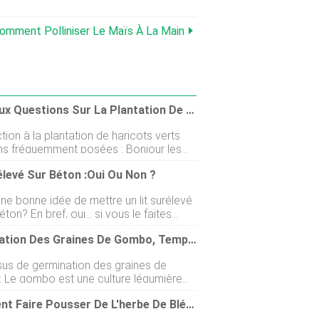
 Comment Polliniser Le Maïs À La Main
Foire Aux Questions Sur La Plantation De Haricots (FAQ)
tion à la plantation de haricots verts
ns fréquemment posées : Bonjour les
rs, nous sommes ici avec un sujet utile
élevé Sur Béton :oui Ou Non ?
hui. Vous souhaitez faire pousser des
de haricots verts et vous avez des
ne bonne idée de mettre un lit surélevé
s ou des doutes sur la culture de
éton? En bref, oui… si vous le faites
 verts ? Eh bien, vous devrez suivre cet
 la plupart des gens
complet. Dans cet article, nous allons
Germination Des Graines De Gombo, Temps, Température, Léger
ent de placer leurs lits surélevés
ner quelques questions fréquemment
ent sur le sol, de plus en plus de gens
ur la plantation de haricots verts. Les
us de germination des graines de
pour des cours arrière pavées. Cela est
 verts sont les verts, jeune fruit de
 Le gombo est une culture légumière
lièrement vrai dans les immeubles
re des pays tropicaux est également
 car il est plus facile à entretenir et ne
Comment Faire Pousser De L'herbe De Blé En Quelques Étapes Simples
e source de glucides, protéine, fibre
pe pas de mauvaises herbes ou ne