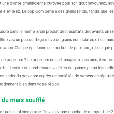
st une plante amérindienne cultivée pour son goût savoureux, no
rle et le riz. Le pop-corn perlé a des grains ronds, tandis que les
sucré dans le même jardin produit des résultats décevants en rais
ufflé avec un pourcentage élevé de grains non éclatés et du maï
lantation. Chaque épi donne une portion de pop-corn, et chaque p
 de pop-corn ? Le pop-corn ne se transplante pas bien, il est do
din. Il existe de nombreuses variétés de graines parmi lesquelles 
mander du pop-corn auprès de sociétés de semences réputées, e
nctionnent bien dans votre région.
 du maïs soufflé
 et riche, sol bien drainé. Travaillez une couche de compost de 