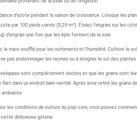
emaine provenant de la pluie ou de l'irrigation.
ance d'azote pendant la saison de croissance. Lorsque les plante
azote par 100 pieds carrés (9,29 m²). Étalez l'engrais sur les côt
) d'engrais une fois que les épis forment de la soie.
 le maïs soufflé pour les nutriments et l'humidité. Cultiver le s
à ne pas endommager les racines ou à éloigner le sol des plantes 
nveloppes sont complètement sèches et que les grains sont durs
ilet dans un endroit bien ventilé. Après avoir retiré les grains 
 ambiante.
sur les conditions de culture du pop-corn, vous pouvez commenc
 cette délicieuse gâterie.