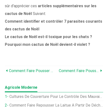
sûr d'apprécier ces
articles supplémentaires sur les
cactus de Noël
Suivant:
Comment identifier et contrôler 7 parasites courants
des cactus de Noël
Le cactus de Noël est-il toxique pour les chats ?
Pourquoi mon cactus de Noël devient-il violet ?
Comment Faire Pousser Et Prendre Soin De Peace Lily
Comment Faire Pousser Le Pin De L'île Norfolk, Votre Arbre De Noël Vivant
Agricole Moderne
Cultures De Couverture Pour Le Contrôle Des Mauvaises Herbes :quand Planter Des Cultures De Couverture Pour Supprimer Les Mauvaises Herbes
Comment Faire Repousser La Laitue À Partir De Déchets De Cuisine