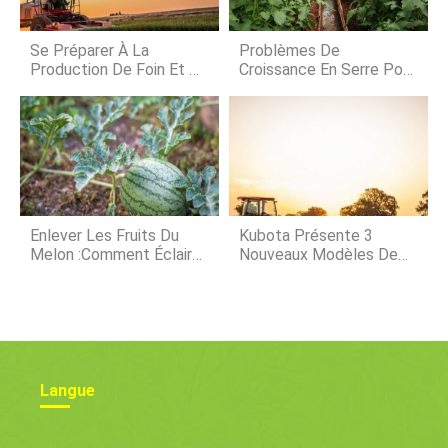
chrysomèles, etc.), et les nématodes
dans le jardin. La rotation des
cultures est une pratique culturelle
Se Préparer À La
Problèmes De
simple q
Production De Foin Et De
Croissance En Serre Pour
Fourrage
Les Débutants
Enlever Les Fruits Du
Kubota Présente 3
Melon :comment Éclaircir
Nouveaux Modèles De
Les Plants De Pastèque
Tracteurs Compacts
L60LE
Langue