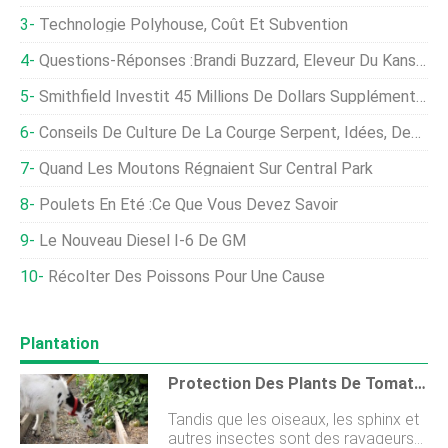
Technologie Polyhouse, Coût Et Subvention
Questions-Réponses :Brandi Buzzard, Éleveur Du Kansas Et Blogueur
Smithfield Investit 45 Millions De Dollars Supplémentaires Dans Une Coentreprise De Bioénergie
Conseils De Culture De La Courge Serpent, Idées, Des Trucs, Et Secrets
Quand Les Moutons Régnaient Sur Central Park
Poulets En Été :ce Que Vous Devez Savoir
Le Nouveau Diesel I-6 De GM
Récolter Des Poissons Pour Une Cause
Plantation
Protection Des Plants De Tomates :comment Protéger Les Plants De Tomates Des Animaux
Tandis que les oiseaux, les sphinx et
autres insectes sont des ravageurs