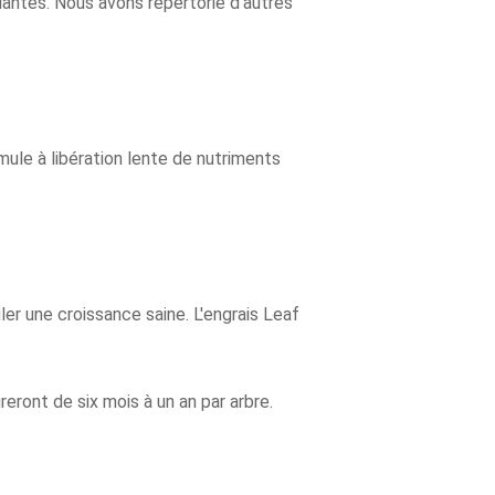
lantes. Nous avons répertorié d'autres
rmule à libération lente de nutriments
er une croissance saine. L'engrais Leaf
ureront de six mois à un an par arbre.