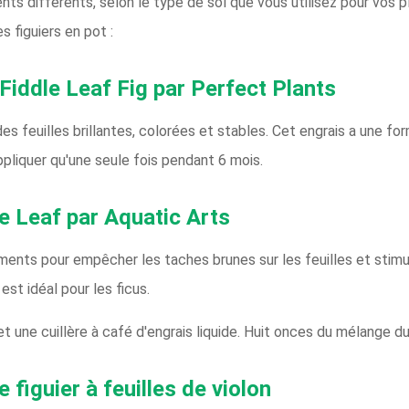
ts différents, selon le type de sol que vous utilisez pour vos p
s figuiers en pot :
 Fiddle Leaf Fig par Perfect Plants
 des feuilles brillantes, colorées et stables. Cet engrais a une fo
ppliquer qu'une seule fois pendant 6 mois.
le Leaf par Aquatic Arts
ments pour empêcher les taches brunes sur les feuilles et stimul
est idéal pour les ficus.
u et une cuillère à café d'engrais liquide. Huit onces du mélange d
 figuier à feuilles de violon