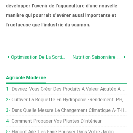
développer l'avenir de l'aquaculture d'une nouvelle
manière qui pourrait s'avérer aussi importante et
fructueuse que l'industrie du saumon.
Optimisation De La Sortie Du Broyeur D'alimentation
Nutrition Saisonnière :Adapter L'alimentation Des Poissons À La Physiologie Des Poissons
Agricole Moderne
Devriez-Vous Créer Des Produits À Valeur Ajoutée À Partir Des Produits De Votre Ferme ?
Cultiver La Roquette En Hydroponie -Rendement, PH, Nutritif
Dans Quelle Mesure Le Changement Climatique A-T-Il Déjà Nui Aux Rendements Des Cultures ?
Comment Propager Vos Plantes D'intérieur
Haricot Ailé :les Faire Pousser Dans Votre Jardin