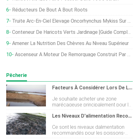
Réducteurs De Bout À Bout Roots
Truite Arc-En-Ciel Élevage Oncorhynchus Mykiss Sur Produit Protéique Fermenté De Maïs
Conteneur De Haricots Verts Jardinage [Guide Complet]
Amener La Nutrition Des Chèvres Au Niveau Supérieur
Ascenseur À Moteur De Remorquage Construit Par Les Agriculteurs
Pêcherie
Facteurs À Considérer Lors De La Sélection De Votre Site De Pisciculture
Je souhaite acheter une zone
marécageuse principalement pour la
pisciculture. Que me conseillerez-
Les Niveaux D'alimentation Recommandés Pour Le Poisson-Chat À Une Température De L'eau De 25-26°C
vous avant de lacheter ? Ce ne sont
pas toutes les zones marécageuses
Ce sont les niveaux dalimentation
qui soutiendront la pisciculture
recommandés pour les poissons-
pendant la saison sèche. Certains ne
chats pour une croissance rapide ;