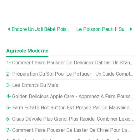
Encore Un Joli Bébé Poisson !
Le Poisson Peut-Il Survivre Dans Un Petit Récipient ?
Agricole Moderne
Comment Faire Pousser De Délicieux Dahlias :un Standard De Fin D'été
Préparation Du Sol Pour Le Potager - Un Guide Complet
Les Enfants Du Maïs
Golden Delicious Apple Care - Apprenez À Faire Pousser Un Pommier Golden Delicious
Farm Estate Hot Button Est Pressé Par De Mauvaises Nouvelles
Claas Dévoile Plus Grand, Plus Rapide, Combiner Lexion Plus Fort
Comment Faire Pousser De L'aster De Chine Pour La Couleur Dans Le Jardin De Fin D'été