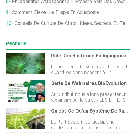
Philodendron Atabapoense – Prendre Soin Des Cœurs-Feuilles
Comment Élever Le Tilapia En Aquaponie
Conseils De Culture De Citron, Idées, Secrets, Et Technique
Pêcherie
Rôle Des Bactéries En Aquaponie
La première chose qui vient à lesprit
quand les gens pensent à un
système aquaponique sont les
Série De Webinaires BioEvolution
poissons et les plantes, car nous
définissons souvent laquaponie
Aujourdhui, nous allons présenter un
comme une combinaison délevage
webinaire sur le sujet « LES EFFETS
de poissons et de plantes en
DE LA BÊTA-1 SUR LA SANTÉ », 3/1,
croissance. Cependant, Les
Qu'est-Ce Qu'un Système De Radeau D'aquaponie?
6 ALIMENTS SUPPLÉMENTAIRES
bactéries sont un élément tout aussi
GLUCANS ET NUCLÉOTIDES DANS
important de votre système
Le Raft System de laquaponie,
LES PRINCIPALES ESPÈCES
aquaponique. Il est essentiel davoir
également connu sous le nom de
AQUACULTURES. Lévénement aura
les trois composants; poisson, les
culture en eau profonde (DWC) ou
lieu aujourdhui, 4 mars - 15h00 (heure
plantes, et les bactéries, pour faire