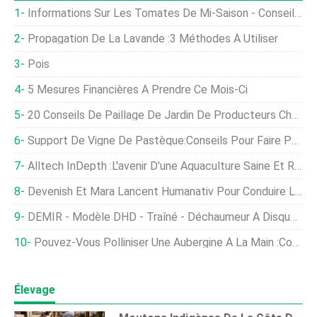
Informations Sur Les Tomates De Mi-Saison - Conseils Pour La Plantation De Plants De Tomates De La Culture Principale
Propagation De La Lavande :3 Méthodes À Utiliser
Pois
5 Mesures Financières À Prendre Ce Mois-Ci
20 Conseils De Paillage De Jardin De Producteurs Chevronnés
Support De Vigne De Pastèque:Conseils Pour Faire Pousser De La Pastèque Sur Un Treillis
Alltech InDepth :L'avenir D'une Aquaculture Saine Et Rentable - Eindhoven, Pays-Bas, 1er Et 2 Octobre, 2019
Devenish Et Mara Lancent Humanativ Pour Conduire Le Nouveau Programme Mondial De Santé
DEMIR - Modèle DHD - Traîné - Déchaumeur À Disques Porté
Pouvez-Vous Polliniser Une Aubergine À La Main :conseils Pour Polliniser Les Aubergines À La Main
Élevage