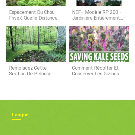
ne prend quune seule fois de
plantation, envoie lautre pomme de
Espacement Du Chou
NEF - Modèle RP 200 -
terre au bunker. Économisez du
Frisé:à Quelle Distance
Jardinière Entièrement
temps e
Planter Pour La Meilleure
Automatique
Récolte
Remplacez Cette
Comment Récolter Et
Section De Pelouse
Conserver Les Graines
Détrempée Par Un Jardin
De Chou Frisé
Pluvial
Langue