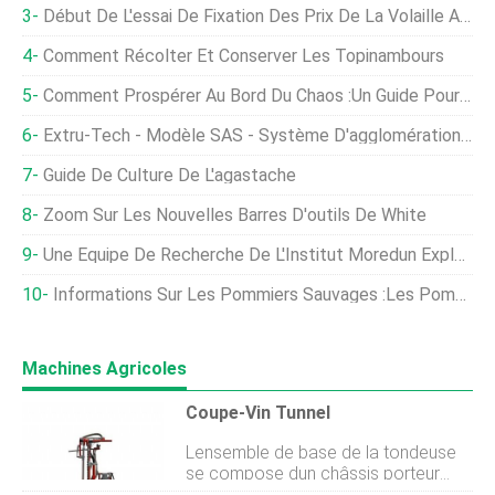
Début De L'essai De Fixation Des Prix De La Volaille Aux États-Unis
Comment Récolter Et Conserver Les Topinambours
Comment Prospérer Au Bord Du Chaos :un Guide Pour Les Agriculteurs
Extru-Tech - Modèle SAS - Système D'agglomération Sphere-Izer
Guide De Culture De L'agastache
Zoom Sur Les Nouvelles Barres D'outils De White
Une Équipe De Recherche De L'Institut Moredun Explore Les Acariens Rouges Chez Les Volailles
Informations Sur Les Pommiers Sauvages :les Pommiers Poussent-Ils À L'état Sauvage
Machines Agricoles
Coupe-Vin Tunnel
Lensemble de base de la tondeuse
se compose dun châssis porteur
inférieur, muni dun joint universel pour