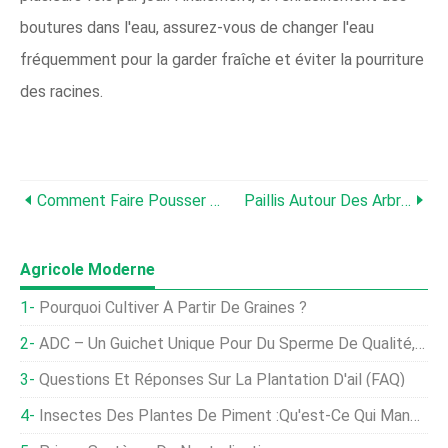
boutures dans l'eau, assurez-vous de changer l'eau
fréquemment pour la garder fraîche et éviter la pourriture
des racines.
Comment Faire Pousser Des Micropousses De Fenugrec Rapidement Et Facilement
Paillis Autour Des Arbres :bon Ou Mauvais ?
Agricole Moderne
Pourquoi Cultiver À Partir De Graines ?
ADC – Un Guichet Unique Pour Du Sperme De Qualité, Aliments Pour Animaux, Des Graines, Et Semis
Questions Et Réponses Sur La Plantation D'ail (FAQ)
Insectes Des Plantes De Piment :qu'est-Ce Qui Mange Des Plantes De Piment