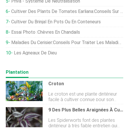
Priva - Système De Neutralisation
Cultiver Des Plants De Tomates Earliana:Conseils Sur L'entretien Des Tomates Earliana
Cultiver Du Brinjal En Pots Ou En Conteneurs
Essai Photo :Chèvres En Chandails
Maladies Du Cerisier:Conseils Pour Traiter Les Maladies Du Cerisier
Les Agneaux De Dieu
Plantation
Croton
Le croton est une plante dintérieur
facile à cultiver connue pour son
feuillage panaché couvert de vert,
9 Des Plus Belles Araignées À Cultiver Comme Plantes D'intérieur
écarlate, Orange, et des taches
jaunes. Voici comment prendre soin
Les Spiderworts font des plantes
dun croton dans votre maison ou
dintérieur à très faible entretien qui
votre jardin. À propos de Croton