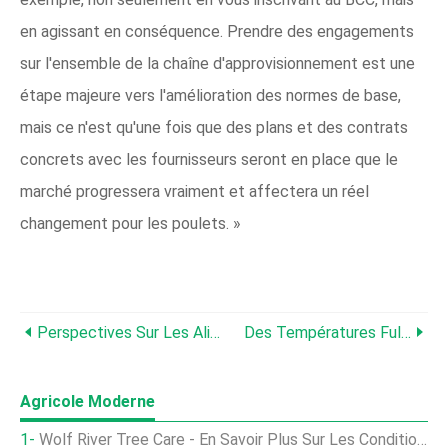
en agissant en conséquence. Prendre des engagements
sur l'ensemble de la chaîne d'approvisionnement est une
étape majeure vers l'amélioration des normes de base,
mais ce n'est qu'une fois que des plans et des contrats
concrets avec les fournisseurs seront en place que le
marché progressera vraiment et affectera un réel
changement pour les poulets. »
Perspectives Sur Les Aliments De Démarrage Pour Poulets De Chair En Chine, Après Un An Sans AGP
Des Températures Fulgurantes Dans Le Nord-Ouest Des États-Unis Menacent Les Animaux, Agriculteurs Et Ouvriers
Agricole Moderne
Wolf River Tree Care - En Savoir Plus Sur Les Conditions De Croissance Des Pommes De Wolf River