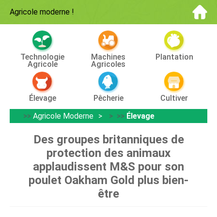
Agricole moderne
!
Technologie
Machines
Plantation
Agricole
Agricoles
Élevage
Pêcherie
Cultiver
>>
Agricole Moderne
> >>
Élevage
Des groupes britanniques de
protection des animaux
applaudissent M&S ​​pour son
poulet Oakham Gold plus bien-
être