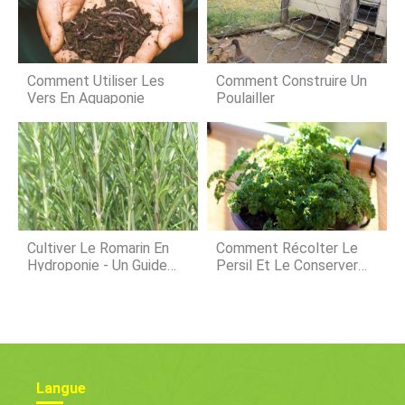
régions montagneuses du pays. La
société d
contribution des moutons à travers
les exportations de viande est de 8%
de la valeur totale des exportations
de produits agricoles et alimentaires
Comment Utiliser Les
Comment Construire Un
transformés.
Vers En Aquaponie
Poulailler
Cultiver Le Romarin En
Comment Récolter Le
Hydroponie - Un Guide
Persil Et Le Conserver
Complet
Pour Plus Tard
Langue