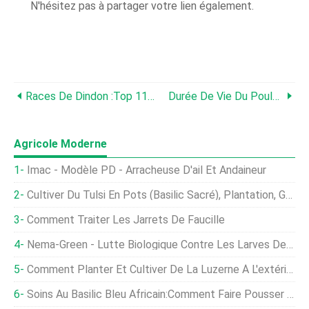
N'hésitez pas à partager votre lien également.
Races De Dindon :Top 11 Des Races Pour L'élevage De Dindon
Durée De Vie Du Poulet – Combien De Temps Vit Un Poulet ?
Agricole Moderne
Imac - Modèle PD - Arracheuse D'ail Et Andaineur
Cultiver Du Tulsi En Pots (basilic Sacré), Plantation, Guide D'entretien
Comment Traiter Les Jarrets De Faucille
Nema-Green - Lutte Biologique Contre Les Larves De Hanneton
Comment Planter Et Cultiver De La Luzerne À L'extérieur
Soins Au Basilic Bleu Africain:Comment Faire Pousser Des Plantes De Basilic Africain