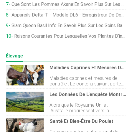
Que Sont Les Pommes Akane:En Savoir Plus Sur Les Soins Et Les Utilisations Des Pommes Akane
Appareils Delta-T - Modèle DL6 - Enregistreur De Données D'humidité Du Sol
Siam Queen Basil Info:En Savoir Plus Sur Les Soins Basil 'Siam Queen'
Raisons Courantes Pour Lesquelles Vos Plantes D'intérieur Meurent
Élevage
Maladies Caprines Et Mesures De Contrôle
Maladies caprines et mesures de
contrôle : Le contenu suivant porte
sur les maladies des chèvres et leurs
Les Données De L'enquête Montrent Que Le Public Britannique Pense Que Les Importations Alimentaires Devraient Répondre À Ses Normes Nationales Élevées
mesures de contrôle. Introduction
aux maladies caprines : - Lélevage
Alors que le Royaume-Uni et
de chèvres est une entreprise
lAustralie progressent vers la
délevage à feuilles persistantes et
signature dun accord de libre-
commercialement prospère dans la
Santé Et Bien-Être Du Poulet
échange, une nouvelle enquête
plupart des régions du monde. Les
réalisée par ComRes pour le compte
chèvres sont les meilleurs animaux
Comme pour tout autre animal de