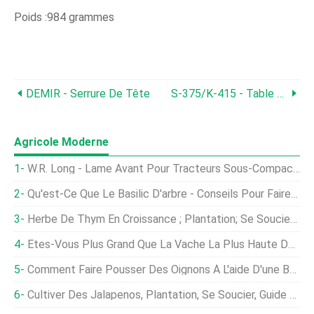
Poids :984 grammes
DEMIR - Serrure De Tête
S-375/K-415 - Table De Chargement De Bûches Pour Bûches
Agricole Moderne
W.R. Long - Lame Avant Pour Tracteurs Sous-Compacts Jusqu'à 50 Ch
Qu'est-Ce Que Le Basilic D'arbre - Conseils Pour Faire Pousser Du Basilic D'arbre Dans Le Jardin
Herbe De Thym En Croissance ; Plantation; Se Soucier; Récolte
Êtes-Vous Plus Grand Que La Vache La Plus Haute Du Monde ?
Comment Faire Pousser Des Oignons À L'aide D'une Boîte À Œufs
Cultiver Des Jalapenos, Plantation, Se Soucier, Guide De Récolte