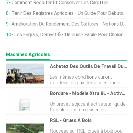
Comment Récolter Et Conserver Les Carottes
Tenir Des Registres Agricoles - Un Guide Pour Débutants
Amélioration Du Rendement Des Cultures - Notions De Base, Des Astuces, Et Des Idées
Les Engrais, Démystifié :un Guide Facile Pour Choisir Le Bon Engrais Végétal
Machines Agricoles
Achetez Des Outils De Travail Du Sol Peu Utilisés À Des Prix Très Utilisés
Les mêmes conditions qui ont
maintenu les prix demandés par le
concessionnaire et les offres
Bordure - Modèle Xtra 8L - Activateur Et Retardateur De Dérive
denchères supprimées pour le
modèle tardif, les tracteurs et les
Un brevet, adjuvant activateur liquide
moissonneuses-batteuses de grande
formulé pour maximiser les
puissance jouent également en votre
performances de protection des
faveur si vous avez jeté un œil aux
RSL - Grues À Bois
cultures sur une plus large gamme
équipements de travail du sol
despèces de mauvaises herbes en
dautomne de modèle récent. Stocks
Nouveau sur RSL, grues à bois pour
maximisant ladhérence de la solution