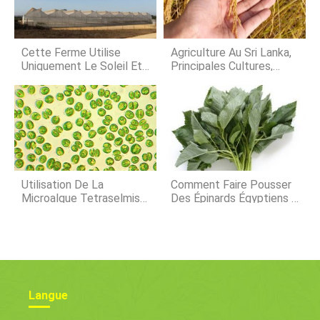
vous souhaitez cultiver des pommes
Snapp Stayman, cest définitivement
un clin doeil ! Continuez à lire pour en
savoir plus. Informations Snapp
Cette Ferme Utilise
Agriculture Au Sri Lanka,
Uniquement Le Soleil Et
Principales Cultures,
L'eau De Mer Pour Faire
Types De Sol
Pousser Des Aliments
Utilisation De La
Comment Faire Pousser
Microalgue Tetraselmis
Des Épinards Égyptiens À
En Élevage De Crevettes
La Maison | Un Guide
Essentiel
Langue