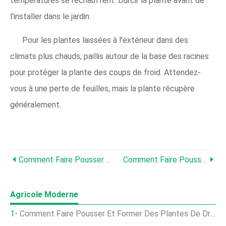
températures se réchauffent. Durcir la plante avant de
l'installer dans le jardin.
Pour les plantes laissées à l'extérieur dans des
climats plus chauds, paillis autour de la base des racines
pour protéger la plante des coups de froid. Attendez-
vous à une perte de feuilles, mais la plante récupère
généralement.
Comment Faire Pousser De L'anis - En Savoir Plus Sur La Plante D'anis
Comment Faire Pousser Du Basilic D'épicerie - Planter Du Basilic De Supermarché
Agricole Moderne
Comment Faire Pousser Et Former Des Plantes De Dracaena En Bonsaï