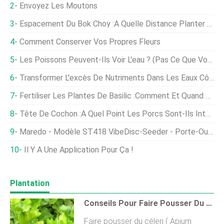
Envoyez Les Moutons
Espacement Du Bok Choy :à Quelle Distance Planter Votre Culture
Comment Conserver Vos Propres Fleurs
Les Poissons Peuvent-Ils Voir L'eau ? (Pas Ce Que Vous Pourriez Penser)
Transformer L'excès De Nutriments Dans Les Eaux Côtières Eutrophes En Protéines Marines Pour L'alimentation Animale
Fertiliser Les Plantes De Basilic :comment Et Quand Nourrir Le Basilic
Tête De Cochon :à Quel Point Les Porcs Sont-Ils Intelligents ?
Maredo - Modèle ST418 VibeDisc-Seeder - Porte-Outils Multifonctionnel
Il Y A Une Application Pour Ça !
Plantation
Conseils Pour Faire Pousser Du Céleri
Faire pousser du céleri ( Apium