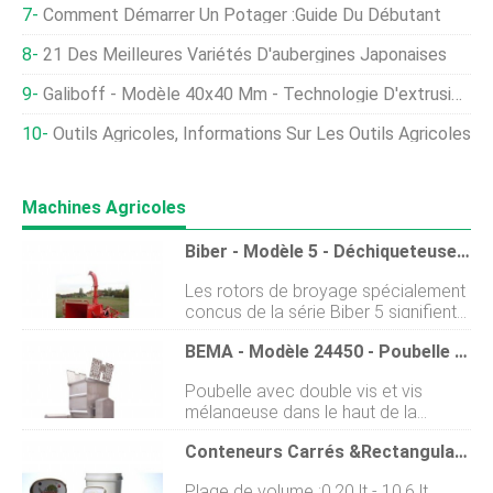
Comment Démarrer Un Potager :guide Du Débutant
21 Des Meilleures Variétés D'aubergines Japonaises
Galiboff - Modèle 40x40 Mm - Technologie D'extrusion De Polymères De Bois
Outils Agricoles, Informations Sur Les Outils Agricoles
Machines Agricoles
Biber - Modèle 5 - Déchiqueteuse À Bois
Les rotors de broyage spécialement
conçus de la série Biber 5 signifient
que, selon le modèle, la longueur des
BEMA - Modèle 24450 - Poubelle Pour Aliments Pour Animaux Avec Mélangeur
copeaux peut être ajustée avec
précision de 0,5 à environ 12 cm. Le
Poubelle avec double vis et vis
système de rouleaux dalimentation
mélangeuse dans le haut de la
fixes et langle des couteaux
poubelle. Conception pour lindustrie
permettent des performances de
Conteneurs Carrés &Rectangulaires
alimentaire. Combine les fonctions
coupe à économie dénergie, même
suivantes :Stockage, Transport,
au diamètre de branche maximum.
Plage de volume :0,20 lt - 10,6 lt.