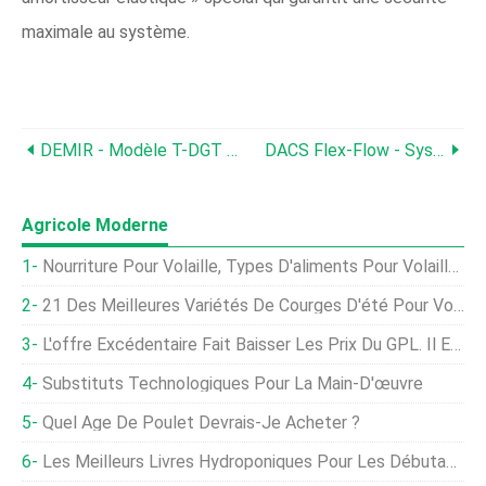
maximale au système.
DEMIR - Modèle T-DGT - Herse Multi-Disques Traînée Indépendante
DACS Flex-Flow - Système De Transport D'aliments Rapide Et Fiable
Agricole Moderne
Nourriture Pour Volaille, Types D'aliments Pour Volaille, Formulation D'aliments
21 Des Meilleures Variétés De Courges D'été Pour Votre Jardin
L'offre Excédentaire Fait Baisser Les Prix Du GPL. Il Est Temps De Passer Un Contrat Pour Le Séchage Du Maïs ?
Substituts Technologiques Pour La Main-D'œuvre
Quel Âge De Poulet Devrais-Je Acheter ?
Les Meilleurs Livres Hydroponiques Pour Les Débutants Et Au-Delà