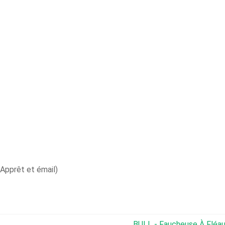
(Apprêt et émail)
BULL - Faucheuse À Fléau