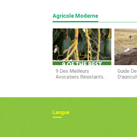
Agricole Moderne
9 Des Meilleurs
Guide D
Avocatiers Résistants
D'agricul
Au Froid
Langue