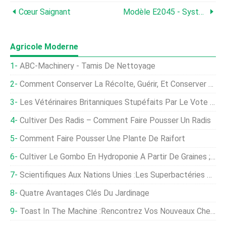
Cœur Saignant
Modèle E2045 - Système Minigator
Agricole Moderne
ABC-Machinery - Tamis De Nettoyage
Comment Conserver La Récolte, Guérir, Et Conserver Les Courges D'hiver
Les Vétérinaires Britanniques Stupéfaits Par Le Vote Des Députés Contre L'amendement Au Projet De Loi Sur L'agriculture Sur Les Normes D'importation
Cultiver Des Radis – Comment Faire Pousser Un Radis
Comment Faire Pousser Une Plante De Raifort
Cultiver Le Gombo En Hydroponie À Partir De Graines ; Plantation; Se Soucier
Scientifiques Aux Nations Unies :les Superbactéries Résistantes Aux Antibiotiques Ne Sont Pas Une Blague
Quatre Avantages Clés Du Jardinage
Toast In The Machine :rencontrez Vos Nouveaux Chefs Informatiques