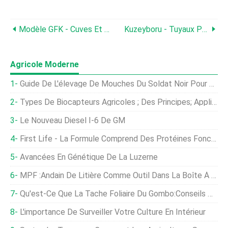
Modèle GFK - Cuves Et Bassins D'élevage
Kuzeyboru - Tuyaux PVC Pisciculture
Agricole Moderne
Guide De L'élevage De Mouches Du Soldat Noir Pour Une Gestion Agricole Rentable
Types De Biocapteurs Agricoles ; Des Principes; Application
Le Nouveau Diesel I-6 De GM
First Life - La Formule Comprend Des Protéines Fonctionnelles Et Des Minéraux
Avancées En Génétique De La Luzerne
MPF :Andain De Litière Comme Outil Dans La Boîte À Outils De Gestion De La Litière
Qu'est-Ce Que La Tache Foliaire Du Gombo:Conseils Pour Traiter La Tache Foliaire Du Gombo
L'importance De Surveiller Votre Culture En Intérieur