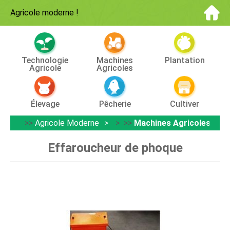
Agricole moderne
!
Technologie
Machines
Plantation
Agricole
Agricoles
Élevage
Pêcherie
Cultiver
>>
Agricole Moderne
> >>
Machines Agricoles
Effaroucheur de phoque