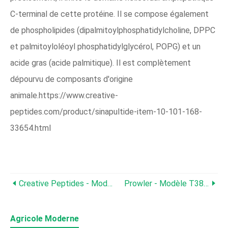
C-terminal de cette protéine. Il se compose également
de phospholipides (dipalmitoylphosphatidylcholine, DPPC
et palmitoyloléoyl phosphatidylglycérol, POPG) et un
acide gras (acide palmitique). Il est complètement
dépourvu de composants d'origine
animale.https://www.creative-
peptides.com/product/sinapultide-item-10-101-168-
33654.html
Creative Peptides - Modèle 50-57-7 - Lysipressine
Prowler - Modèle T380 - 4 Roues Directrices
Agricole Moderne