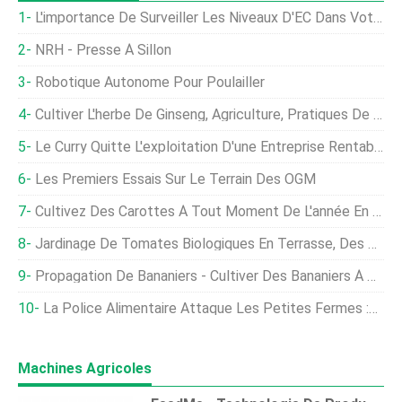
L'importance De Surveiller Les Niveaux D'EC Dans Votre Culture En Intérieur
NRH - Presse À Sillon
Robotique Autonome Pour Poulailler
Cultiver L'herbe De Ginseng, Agriculture, Pratiques De Culture
Le Curry Quitte L'exploitation D'une Entreprise Rentable (Kadi Patta)
Les Premiers Essais Sur Le Terrain Des OGM
Cultivez Des Carottes À Tout Moment De L'année En Cinq Étapes
Jardinage De Tomates Biologiques En Terrasse, Des Astuces, Technique
Propagation De Bananiers - Cultiver Des Bananiers À Partir De Graines
La Police Alimentaire Attaque Les Petites Fermes :où Est Notre Liberté De Choix ?
Machines Agricoles