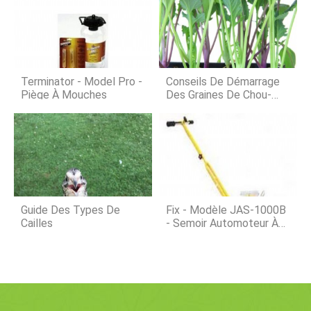
Plusieurs dents et tailles de dents
domaine – nos clients – et
sont disponibles. Les dents pleines
continuerons à améliorer le grappin
ou les dents de trancheuse
VAHVA selon leurs souhaits. Nous
fabriquons deux lignes différentes de
grappin VAHVA ... Nous fabriquons
deux gammes différentes de grappin
Terminator - Model Pro -
Conseils De Démarrage
VAHVA. L
Piège À Mouches
Des Graines De Chou-
Rave
Guide Des Types De
Fix - Modèle JAS-1000B
Cailles
- Semoir Automoteur À
Rouleau