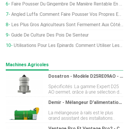
Faire Pousser Du Gingembre De Manière Rentable En Inde - La Méthode D'agriculture Verticale Hydroponique
Angled Luffa :Comment Faire Pousser Vos Propres Éponges À La Maison
Les Plus Gros Agriculteurs Sont Fermement Aux Côtés De Trump, Sondage Montre
Guide De Culture Des Pois De Senteur
Utilisations Pour Les Épinards :comment Utiliser Les Plants D'épinards De Votre Jardin
Machines Agricoles
Dosatron - Modèle D25RE09AO - Distributeur Spécial Acides Organiques
Spécificités :La gamme Expert D25
AO permet, grâce à une sélection de
matériaux à haute résistance
Demir - Mélangeur D'alimentation Sur Rail
chimique, le dosage dacides
organiques concentrés sans pré-
La mélangeuse à rails est le plus
dilution. Dosage proportionnel et
grand assistant des installations
sans électricité. Proportionnalité
délevage modernes. Il se déplace de
dépendante du débit deau.
Vantage Pro Et Vantage Pro2 - Capteur D'humidité Du Sol