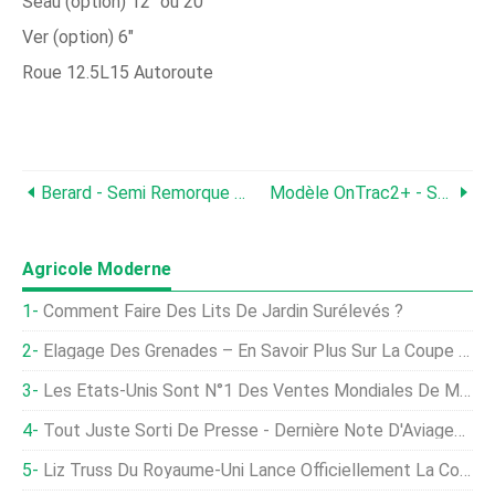
Seau (option) 12" ou 20"
Ver (option) 6"
Roue 12.5L15 Autoroute
Berard - Semi Remorque 6 Essieux
Modèle OnTrac2+ - Système De Direction Assistée
Agricole Moderne
Comment Faire Des Lits De Jardin Surélevés ?
Élagage Des Grenades – En Savoir Plus Sur La Coupe Des Grenades
Les États-Unis Sont N°1 Des Ventes Mondiales De Matériel Agricole
Tout Juste Sorti De Presse - Dernière Note D'Aviagen Sur L'importance De La Nutrition Sur La Qualité De La Coquille Des Œufs Chez Les Reproducteurs De Poulets De Chair
Liz Truss Du Royaume-Uni Lance Officiellement La Commission Du Commerce Et De L'agriculture