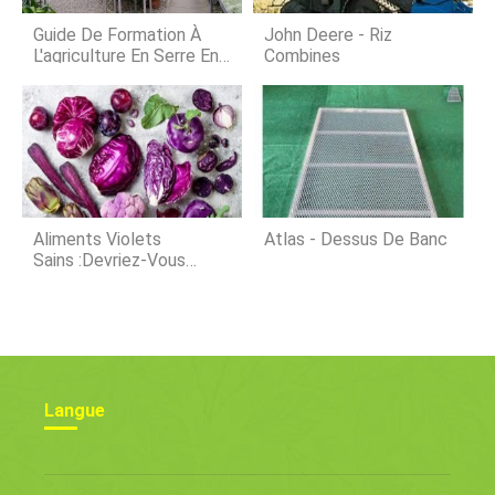
deau10 l/h - 2, 5 m3/h Pression deau
de fonctionnement0, 3 - 6 bars
Guide De Formation À
John Deere - Riz
Injection dadditif
L'agriculture En Serre En
Combines
Inde
Aliments Violets
Atlas - Dessus De Banc
Sains :devriez-Vous
Manger Plus De Fruits Et
Légumes Violets
Langue