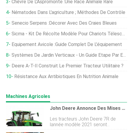
Chèvre De L'Aspromonte :une Race Animale Rare
Nématodes Dans L'agriculture ; Méthodes De Contrôle
Senecio Serpens :Décorer Avec Des Craies Bleues
Sicma - Kit De Récolte Modèle Pour Chariots Télescopiques - Récolteuse D'olives, Des Noisettes, Cerises, Prunes Avec Agitateur De Tronc (équipé Avec Ou Sans Parapluie)
Équipement Avicole :Guide Complet De L'équipement
Systèmes De Jardin Verticaux - Un Guide Étape Par Étape
Deere A-T-Il Construit Le Premier Tracteur Utilitaire ?
Résistance Aux Antibiotiques En Nutrition Animale
Machines Agricoles
John Deere Annonce Des Mises À Jour Pour Les Tracteurs 2021 7R Et 8R
Les tracteurs John Deere 7R de
lannée modèle 2021 seront
disponibles dans une taille