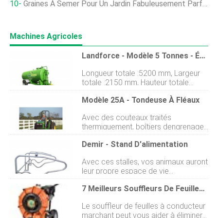
Graines À Semer Pour Un Jardin Fabuleusement Parfumé
Machines Agricoles
Landforce - Modèle 5 Tonnes - Épandeurs D'engrais Liquides
Longueur totale :5200 mm, Largeur
totale :2150 mm, Hauteur totale
:2750 mm, Gamme de sol:360 mm,
Modèle 25A - Tondeuse À Fléaux
Hauteur de la base du réservoir
depuis le sol :1150 mm, Largeur de
Avec des couteaux traités
voie :1480 mm, Dimensions du
thermiquement, boîtiers dengrenages
réservoir (Diamètre du réservoir x
robustes, et construction durable,
longueur):1340x3550 mm, Distance
Demir - Stand D'alimentation
Les faucheuses à fléaux John Deere
du centre de lanneau de remorquage
sont conçues pour durer. Le 25A
au centre de lessieu :3 500 mm,
Avec ces stalles, vos animaux auront
vous offre une largeur de coupe de 6
Poids :2600Kg.
leur propre espace de vie
pi 6 po (1,98 m), 1, Rotor 850 tr/min,
confortablement. Ils auront
et 36 kives. Principales
7 Meilleurs Souffleurs De Feuilles À Conducteur Marchant Que Vous Pouvez Acheter En 2021
également une indépendance de
caractéristiques et spécifications
mouvement. Vous pouvez avoir les
Principales caractéristiques et
Le souffleur de feuilles à conducteur
avantages de ces stands ci-
spécifications Hauteur de coupe
marchant peut vous aider à éliminer
dessous. Avantages Réglemente la