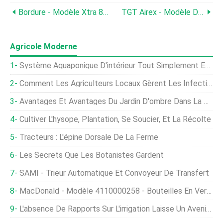
Bordure - Modèle Xtra 8L - Activateur Et Retardateur De Dérive
TGT Airex - Modèle DC - Contrôle De Dérive De Pulvérisation Aérienne Et Au Sol
Agricole Moderne
Système Aquaponique D'intérieur Tout Simplement Éblouissant
Comment Les Agriculteurs Locaux Gèrent Les Infections De La Volaille En Afrique Australe
Avantages Et Avantages Du Jardin D'ombre Dans La Cour
Cultiver L'hysope, Plantation, Se Soucier, Et La Récolte
Tracteurs : L'épine Dorsale De La Ferme
Les Secrets Que Les Botanistes Gardent
SAMI - Trieur Automatique Et Convoyeur De Transfert
MacDonald - Modèle 4110000258 - Bouteilles En Verre Brut
L'absence De Rapports Sur L'irrigation Laisse Un Avenir Incertain Pour Les Eaux Souterraines De L'Illinois