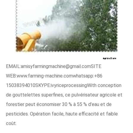
EMAIL:amisyfarmingmachine@gmail.comSITE
WEB:www.farming-machine.comwhatsapp:+86
15038394010SKYPE:ivyriceprocessingWith conception
de gouttelettes superfines, ce pulvérisateur agricole et
forestier peut économiser 30 % à 55 % d'eau et de
pesticides. Opération facile, haute efficacité et faible
coût.