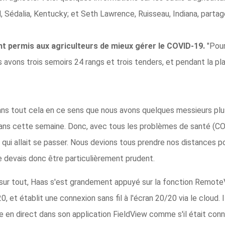
 Sédalia, Kentucky; et Seth Lawrence, Ruisseau, Indiana, partagé
nt permis aux agriculteurs de mieux gérer le COVID-19.
"Pou
s avons trois semoirs 24 rangs et trois tenders, et pendant la pl
ns tout cela en ce sens que nous avons quelques messieurs plus â
75 ans cette semaine. Donc, avec tous les problèmes de santé (CO
e qui allait se passer. Nous devions tous prendre nos distances 
Je devais donc être particulièrement prudent.
sur tout, Haas s'est grandement appuyé sur la fonction RemoteV
 et établit une connexion sans fil à l'écran 20/20 via le cloud. 
e en direct dans son application FieldView comme s'il était conn