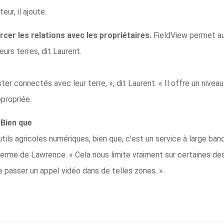
eur, il ajoute.
rcer les relations avec les propriétaires.
FieldView permet aux
urs terres, dit Laurent.
er connectés avec leur terre, », dit Laurent. « Il offre un nivea
propriée.
 Bien que
 outils agricoles numériques, bien que, c'est un service à large ban
ferme de Lawrence. « Cela nous limite vraiment sur certaines de
e de passer un appel vidéo dans de telles zones. »