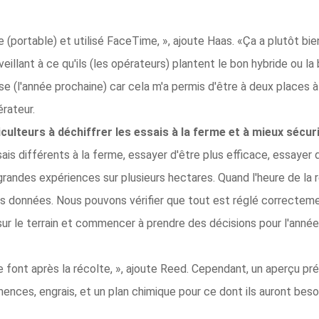
 (portable) et utilisé FaceTime, », ajoute Haas. «Ça a plutôt bie
illant à ce qu'ils (les opérateurs) plantent le bon hybride ou l
(l'année prochaine) car cela m'a permis d'être à deux places à la
rateur.
culteurs à déchiffrer les essais à la ferme et à mieux sécur
s différents à la ferme, essayer d'être plus efficace, essayer 
randes expériences sur plusieurs hectares. Quand l'heure de la
 données. Nous pouvons vérifier que tout est réglé correctemen
 le terrain et commencer à prendre des décisions pour l'année
e font après la récolte, », ajoute Reed. Cependant, un aperçu pré
ces, engrais, et un plan chimique pour ce dont ils auront besoin 