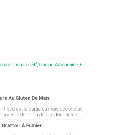
érum Cosmic Calf, Origine Américaine
ure Au Gluten De Maïs
en Feed est la partie du maïs décortiqué
e après lextraction de lamidon, gluten et
ar broyage humide dans notre
 Grattoir À Fumier
ne, Iowa, et Washington, Indiana,
tions et est produit sous les formes