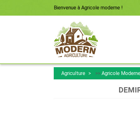
Bienvenue à
Agricole moderne
!
Agriculture
>>
Agricole Modern
DEMIR 