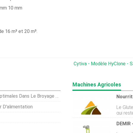
0 mm 10 mm
de 16 m³ et 20 m³.
Cytiva - Modèle HyClone - S
Machines Agricoles
les Dans Le Broyage D'aliments
Nourrit
r D'alimentation
Le Glut
qui rest
germe p
DEMIR -
Muscati
installa