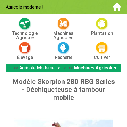
Agricole moderne
!
Technologie
Machines
Plantation
Agricole
Agricoles
Élevage
Pêcherie
Cultiver
>>
Agricole Moderne
> >>
Machines Agricoles
Modèle Skorpion 280 RBG Series
- Déchiqueteuse à tambour
mobile