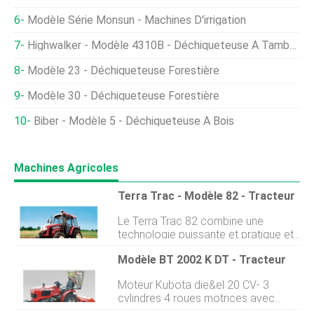
Modèle Série Monsun - Machines D'irrigation
Highwalker - Modèle 4310B - Déchiqueteuse À Tambour Sur Chenilles
Modèle 23 - Déchiqueteuse Forestière
Modèle 30 - Déchiqueteuse Forestière
Biber - Modèle 5 - Déchiqueteuse À Bois
Machines Agricoles
Terra Trac - Modèle 82 - Tracteur
Le Terra Trac 82 combine une
technologie puissante et pratique et
un rapport qualité/prix imbattable.
Modèle BT 2002 K DT - Tracteur
Les tracteurs de la série Terra Tec
sont robustes, chevaux de trait à
Moteur Kubota die&el 20 CV- 3
faible entretien disponibles à un prix
cylindres 4 roues motrices avec
très abordable. Malgré le faible coût,
blocage différentiel arrière pour