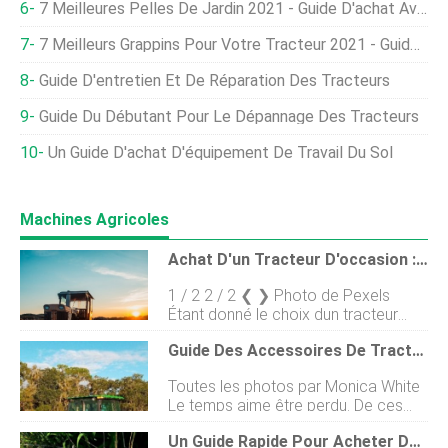
7 Meilleures Pelles De Jardin 2021 - Guide D'achat Avec Avis
7 Meilleurs Grappins Pour Votre Tracteur 2021 - Guide D'achat Et Avis
Guide D'entretien Et De Réparation Des Tracteurs
Guide Du Débutant Pour Le Dépannage Des Tracteurs
Un Guide D'achat D'équipement De Travail Du Sol
Machines Agricoles
Achat D'un Tracteur D'occasion :une Check-List À Consulter Avant D'acheter
1 / 2 2 / 2 ❮ ❯ Photo de Pexels
Étant donné le choix dun tracteur
neuf ou doccasion, la plupart
Guide Des Accessoires De Tracteur Pour Les Petites Fermes
choisiraient un tracteur neuf, mais il
est parfois logique dacheter un
Toutes les photos par Monica White
tracteur doccasion. Lachat dun
Le temps aime être perdu. De ces
tracteur doccasion nest peut-être
déchets, il ny a pas de récupération.
pas une mauvaise solution, en
Un Guide Rapide Pour Acheter Des Canards
– Henri Ford Les accessoires de
particulier pour les fermiers