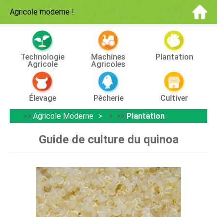
Agricole moderne
!
Technologie
Machines
Plantation
Agricole
Agricoles
Élevage
Pêcherie
Cultiver
>>
Agricole Moderne
> >>
Plantation
Guide de culture du quinoa