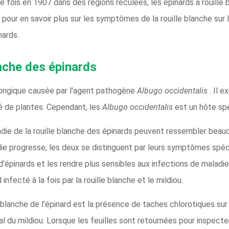
e fois en 1907 dans des régions reculées, les épinards à rouille
pour en savoir plus sur les symptômes de la rouille blanche sur l
nards.
anche des épinards
 fongique causée par l'agent pathogène
Albugo occidentalis
. Il 
é de plantes. Cependant, les
Albugo occidentalis
est un hôte spé
die de la rouille blanche des épinards peuvent ressembler be
die progresse, les deux se distinguent par leurs symptômes spéci
s d'épinards et les rendre plus sensibles aux infections de maladi
infecté à la fois par la rouille blanche et le mildiou.
le blanche de l'épinard est la présence de taches chlorotiques sur
al du mildiou. Lorsque les feuilles sont retournées pour inspecte