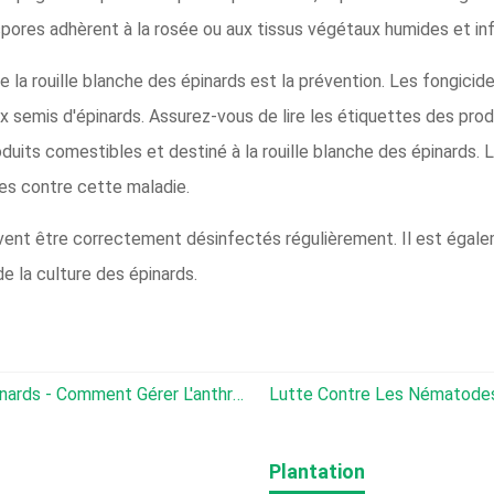
spores adhèrent à la rosée ou aux tissus végétaux humides et in
re la rouille blanche des épinards est la prévention. Les fongic
 semis d'épinards. Assurez-vous de lire les étiquettes des prod
roduits comestibles et destiné à la rouille blanche des épinards.
ces contre cette maladie.
 doivent être correctement désinfectés régulièrement. Il est ég
de la culture des épinards.
Traitement De L'anthracnose Aux Épinards - Comment Gérer L'anthracnose Des Épinards
Lutte Contre Les Nématodes À Galles Des Épin
Plantation