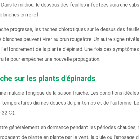
Dans le mildiou, le dessous des feuilles infectées aura une s
blanches en relief.
anche progresse, les taches chlorotiques sur le dessus des feuill
es blanches peuvent virer au brun rougeâtre. Un autre signe révélat
u l'effondrement de la plante d'épinard. Une fois ces symptômes 
truite pour empêcher une nouvelle propagation.
nche sur les plants d'épinards
une maladie fongique de la saison fraîche. Les conditions idéale
et températures diurnes douces du printemps et de l'automne. L
-22 C.).
 entre généralement en dormance pendant les périodes chaudes, m
opagent de plante en plante par le vent, la pluie ou l'arrosage 