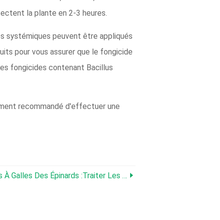
fectent la plante en 2-3 heures.
ides systémiques peuvent être appliqués
uits pour vous assurer que le fongicide
 Les fongicides contenant Bacillus
alement recommandé d'effectuer une
ards :traiter Les Épinards Avec Les Nématodes À Galles