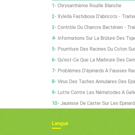
Chrysanthème Rouille Blanche
Xylella Fastidiosa D'abricots - Traiter Les Abrico
Contrôle Du Chancre Bactérien - Traiter Les Abrico
Informations Sur La Brûlure Des Tiges Du Bleuet:Traiter Les B
Pourriture Des Racines Du Coton Sur Les Arbres D'agrumes:Traiter Les Agrume
Qu'est-Ce Que La Marbrure Des Cerises:Traiter Les Ceris
Problèmes D'épinards À Fausses Racines :traiter Les Épi
Virus Des Taches Annulaires Des Épinards :qu'est-Ce Que Le Vir
Lutte Contre Les Nématodes À Galles Des Épinards :traite
Jaunisse De L'aster Sur Les Épinards :Traiter Le
Langue