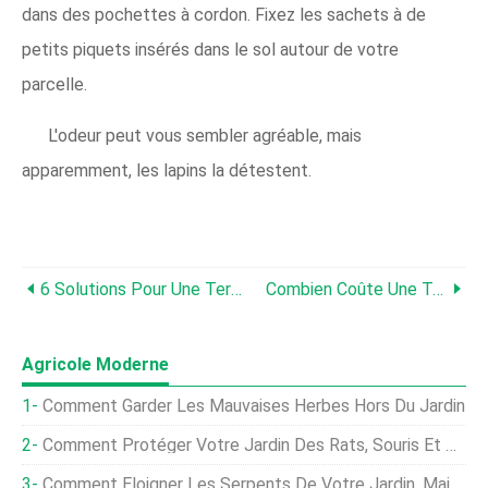
dans des pochettes à cordon. Fixez les sachets à de
petits piquets insérés dans le sol autour de votre
parcelle.
L'odeur peut vous sembler agréable, mais
apparemment, les lapins la détestent.
6 Solutions Pour Une Terrasse Glissante :comment Empêcher Une Terrasse D'être Glissante
Combien Coûte Une Terrasse ? On Vous Explique Le Prix Des Matériaux Et La Pose De Votre Terrasse
Agricole Moderne
Comment Garder Les Mauvaises Herbes Hors Du Jardin
Comment Protéger Votre Jardin Des Rats, Souris Et Rongeurs
Comment Éloigner Les Serpents De Votre Jardin, Mais Devriez-Vous Le Faire ?