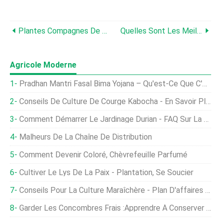
Plantes Compagnes De Brocoli :les Meilleures Options Pour Cultiver Avec Le Brocoli
Quelles Sont Les Meilleures Herbes À Cultiver À La Maison ?
Agricole Moderne
Pradhan Mantri Fasal Bima Yojana – Qu'est-Ce Que C'est ?
Conseils De Culture De Courge Kabocha - En Savoir Plus Sur Les Citrouilles De Courge Kabocha
Comment Démarrer Le Jardinage Durian - FAQ Sur La Plantation
Malheurs De La Chaîne De Distribution
Comment Devenir Coloré, Chèvrefeuille Parfumé
Cultiver Le Lys De La Paix - Plantation, Se Soucier
Conseils Pour La Culture Maraîchère - Plan D'affaires De Production En Inde
Garder Les Concombres Frais :apprendre À Conserver Les Concombres