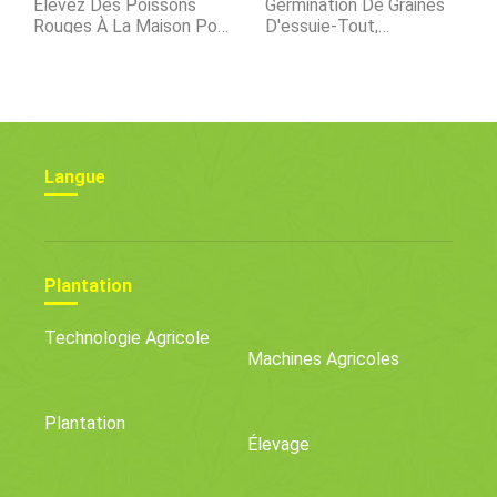
Élevez Des Poissons
Germination De Graines
Rouges À La Maison Pour
D'essuie-Tout,
Le Profit
Avantages, Instructions
Langue
Plantation
Technologie Agricole
Machines Agricoles
Plantation
Élevage