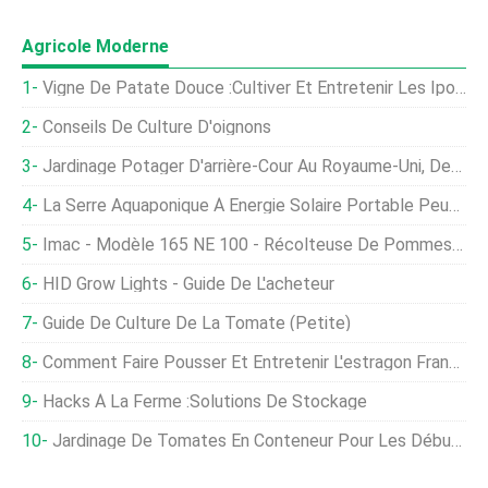
Agricole Moderne
Vigne De Patate Douce :cultiver Et Entretenir Les Ipomoea Batatas
Conseils De Culture D'oignons
Jardinage Potager D'arrière-Cour Au Royaume-Uni, Des Astuces, Idées
La Serre Aquaponique À Énergie Solaire Portable Peut Faire Pousser De La Nourriture Toute L'année
Imac - Modèle 165 NE 100 - Récolteuse De Pommes De Terre Pour Sélection Manuelle
HID Grow Lights - Guide De L'acheteur
Guide De Culture De La Tomate (petite)
Comment Faire Pousser Et Entretenir L'estragon Français
Hacks À La Ferme :solutions De Stockage
Jardinage De Tomates En Conteneur Pour Les Débutants