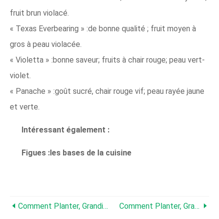
fruit brun violacé.
« Texas Everbearing » :de bonne qualité ; fruit moyen à
gros à peau violacée.
« Violetta » :bonne saveur; fruits à chair rouge; peau vert-
violet.
« Panache » :goût sucré, chair rouge vif; peau rayée jaune
et verte.
Intéressant également :
Figues :les bases de la cuisine
Comment Planter, Grandir, Prune, Et Récolte De Coing
Comment Planter, Grandir, Prune, Et Récolte Des Prunes