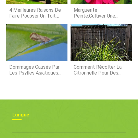
établir un patch, et une fois que vous
le faites, il vous récompensera avec
4 Meilleures Raisons De
Marguerite
des couleur
Faire Pousser Un Toit
Peinte:Cultiver Une
Vivant ! Beau, Bénéfique,
Abondance De Pyrèthre
Efficace, Toits De Vie
Verts
Dommages Causés Par
Comment Récolter La
Les Psylles Asiatiques
Citronnelle Pour Des
Des Agrumes :conseils
Recettes Et Des Tisanes
Sur Le Traitement Des
Psylles Asiatiques Des
Agrumes
Langue