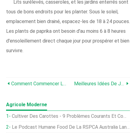
Lits surélevés, casseroles, et les jardins enterrés sont
tous de bons endroits pour les planter. Sous le soleil,
emplacement bien drainé, espacez-les de 18 à 24 pouces.
Les plants de paprika ont besoin d'au moins 6 à 8 heures
d'ensoleillement direct chaque jour pour prospérer et bien
survivre.
Comment Commencer Le Jardinage De Poireaux Pour Les Débutants
Meilleures Idées De Jardinage, Des Astuces, Technique, Et Secrets
Agricole Moderne
Cultiver Des Carottes - 9 Problèmes Courants Et Comment Les Gérer
Le Podcast Humane Food De La RSPCA Australia Lance Sa Deuxième Saison