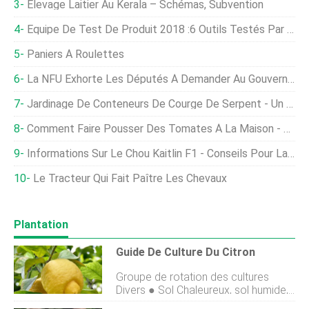
Élevage Laitier Au Kerala – Schémas, Subvention
Équipe De Test De Produit 2018 :6 Outils Testés Par Les Agriculteurs
Paniers À Roulettes
La NFU Exhorte Les Députés À Demander Au Gouvernement Des Détails Sur La Protection Des Normes Alimentaires Dans Les Accords Commerciaux
Jardinage De Conteneurs De Courge De Serpent - Un Guide Complet
Comment Faire Pousser Des Tomates À La Maison - Un Guide Complet
Informations Sur Le Chou Kaitlin F1 - Conseils Pour La Culture De Plants De Chou Kaitlin
Le Tracteur Qui Fait Paître Les Chevaux
Plantation
Guide De Culture Du Citron
Groupe de rotation des cultures
Divers ● Sol Chaleureux, sol humide,
bien enrichi en matière organique.