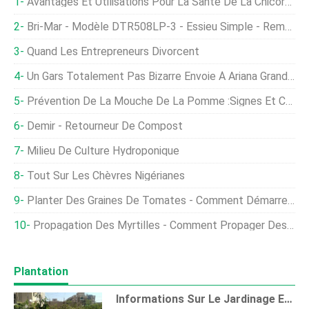
Avantages Et Utilisations Pour La Santé De La Chicorée
Bri-Mar - Modèle DTR508LP-3 - Essieu Simple - Remorque À Benne Basculante
Quand Les Entrepreneurs Divorcent
Un Gars Totalement Pas Bizarre Envoie À Ariana Grande Une Citrouille De 43 Livres
Prévention De La Mouche De La Pomme :signes Et Contrôle De La Mouche De La Pomme
Demir - Retourneur De Compost
Milieu De Culture Hydroponique
Tout Sur Les Chèvres Nigérianes
Planter Des Graines De Tomates - Comment Démarrer Des Plants De Tomates À Partir De Graines
Propagation Des Myrtilles - Comment Propager Des Buissons De Myrtilles
Plantation
Informations Sur Le Jardinage En Terrasse (jardinage Sur Le Toit)