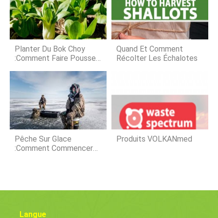
cette liste de contrôle comme un
gel léger peut améliorer la saveur du
rappel opportun
tatsoi. Alimentation Mélangez une
légère application dun engrais
organique équilibré dans le sol avant
la plantation. Compagnons S
Planter Du Bok Choy
Quand Et Comment
:comment Faire Pousser
Récolter Les Échalotes
Du Bok Choy
Pêche Sur Glace
Produits VOLKANmed
:comment Commencer
La Pêche Sur Glace
Langue