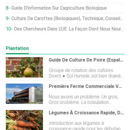
Guide D'information Sur L'agriculture Biologique
Culture De Carottes (biologiques), Technique, Conseils Et Idées
Des Chercheurs Dans L'UE :la Façon Dont Nous Nourrissons Les Porcs Tue La Planète
Plantation
Guide De Culture De Poire (espalier)
Groupe de rotation des cultures
Divers ● Sol Humide, sol bien drainé
avec un pH presque neutre. Position
Première Ferme Commerciale Verticale Aux États-Unis En Cours De Construction Dans Le Wyoming
Dans les climats frais, cultiver des
variétés naines contre un mur, en
Nous avons un problème. Un gros,
espalier. Les poires semi-naines et
Gros problème. La population
standard font dexcellents arbres
humaine a fait pencher la balance à
daménagement paysager dans les
Légumes À Croissance Rapide, Des Astuces, Technique
7,2 milliards de personnes au cours
grandes cours. Tolérant au gel Oui,
des dernières années, et près dun
mais il est important de choisir des
Introduction aux légumes à
milliard dentre nous sont sous-
variétés connues pour bien pousser
croissance rapide pour les débutants
alimentés. Les gens en Afrique, Chine,