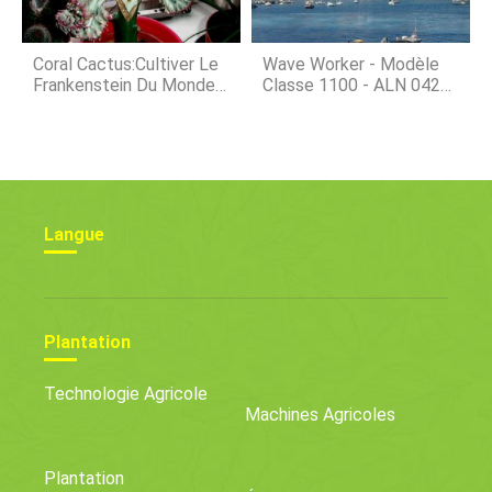
Coral Cactus:Cultiver Le
Wave Worker - Modèle
Frankenstein Du Monde
Classe 1100 - ALN 042
Succulent
Tanja - Catamaran À
Déplacement Piscicole
Langue
Plantation
Technologie Agricole
Machines Agricoles
Plantation