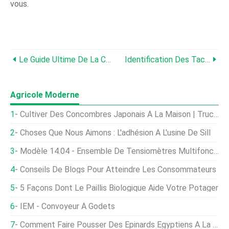
vous.
Le Guide Ultime De La Culture Des Tomates :une Liste De Conseils Pour La Culture Des Tomates
Identification Des Taches Bactériennes Et Astuces Pour Lutter Contre Les Taches Bactériennes Sur Les Plants De Tomates
Agricole Moderne
Cultiver Des Concombres Japonais À La Maison | Trucs Et Astuces Essentiels
Choses Que Nous Aimons : L'adhésion À L'usine De Sill
Modèle 14.04 - Ensemble De Tensiomètres Multifonctions 90 Cm
Conseils De Blogs Pour Atteindre Les Consommateurs
5 Façons Dont Le Paillis Biologique Aide Votre Potager
IEM - Convoyeur À Godets
Comment Faire Pousser Des Épinards Égyptiens À La Maison | Un Guide Essentiel