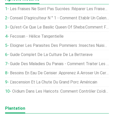
Les Fraises Ne Sont Pas Sucrées :réparer Les Fraises Aigres Qui Poussent Dans Votre Jardin
Conseil D'agriculteur N ° 1 - Comment Établir Un Calendrier De Plantation
Qu'est-Ce Que Le Basilic Queen Of Sheba:Comment Faire Pousser Des Herbes De Basilic Queen Of Sheba
Fecosan - Hélice Tangentielle
Éloigner Les Parasites Des Pommiers :insectes Nuisibles Courants Affectant Les Pommes
Guide Complet De La Culture De La Betterave
Guide Des Maladies Du Panais - Comment Traiter Les Panais Malades Dans Le Jardin
Besoins En Eau De Cerisier :Apprenez À Arroser Un Cerisier
L'ascension Et La Chute Du Grand Porc Américain
Oïdium Dans Les Haricots :Comment Contrôler L'oïdium Sur Les Haricots
Plantation