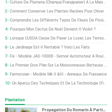
Culture De Plumeria (Champa/Frangipanier) À La Maison
Comment Conserver Les Plantes-Racines Pour L'hiver
Comprendre Les Différents Types De Fleurs De Pivoine
Pourquoi Mon Cactus De Noël Devient-Il Violet ?
Lorsque L'USDA Cesse De Payer Le Loyer, Les Terres Inutilisées Retournent Généralement Aux Cultures
Le Jardinage Est-Il Rentable ? Voici Les Faits
Fix - Modèle JAS-1000B - Semoir Automoteur À Rouleau
Le Premier Gros Plan Sur La Moissonneuse-Batteuse John Deere X9
Farmocean - Modèle Mk II &III - Anneaux De Puissance
Un Aperçu Des Techniques Et De La Technologie D'irrigation
Plantation
Propagation Du Romarin À Partir De Boutures, Graines Et Plus