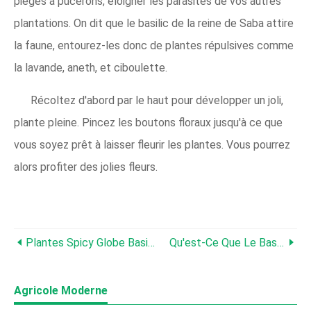
pièges à pucerons, éloigner les parasites de vos autres
plantations. On dit que le basilic de la reine de Saba attire
la faune, entourez-les donc de plantes répulsives comme
la lavande, aneth, et ciboulette.
Récoltez d'abord par le haut pour développer un joli,
plante pleine. Pincez les boutons floraux jusqu'à ce que
vous soyez prêt à laisser fleurir les plantes. Vous pourrez
alors profiter des jolies fleurs.
Plantes Spicy Globe Basil:Comment Faire Pousser Du Basilic Spicy Globe Bush
Qu'est-Ce Que Le Basilic De Mme Burns - Conseils Pour Faire Pousser Des Plantes De Basilic De Mme Burns
Agricole Moderne