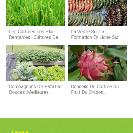
a été une force motrice de la
voudrez absolument plus les acheter
civilisation humaine. Retracer
sur le marché, plutô
lagriculture dautrefois a amené à
labandon du nomadisme pour la
construction de villages. Laction qui
représente la frontière entre
Les Cultures Les Plus
La Vérité Sur La
« chasseurs »
Rentables ; Cultures De
Formation En Ligne Sur
Rente À Haut Profit En
La Pisciculture Biofloc En
Inde
Inde
Compagnons De Patates
Conseils De Culture Du
Douces :meilleures
Fruit Du Dragon,
Plantes
Technique, Et Secrets
D'accompagnement Pour
Les Patates Douces
Langue