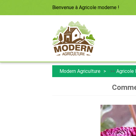
Bienvenue à
Agricole moderne
!
Modern Agriculture
>>
Agricole
Comment